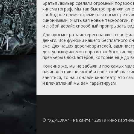
Братья Люмьер сделали огромный подарок в
кинематограф. Мы так быстро приняли кине
свободное время стремиться посмотреть хо
синонимами. Учитывая новые технологии, п
и любой девайс способный проигрывать вид
Для просмотра заинтересовавшего вас филь
деньги. Все функции нашего бесплатного о
смс. Для наших дорогих зрителей, админист
доступных фильмов поразят любого кинокр
премьеры блокбастеров, которые еще до в
Конечно же, мы не забыли и про самых мал
начиная от диснеевской и советской класси
заняться, то наш онлайн-кинотеатр это са
и впечатлений мы вам гарантируем.
© "ХДРЕЗКА" - на сайте 128919 кино картин