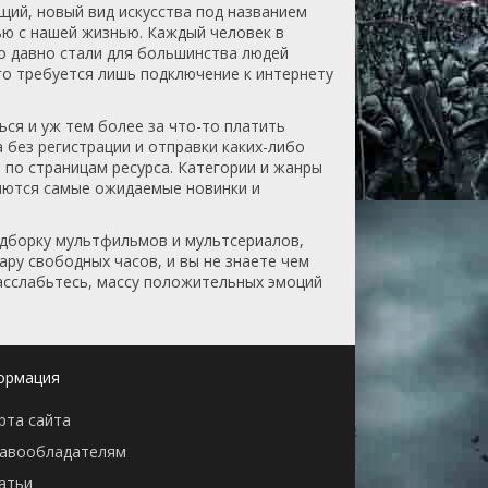
щий, новый вид искусства под названием
ью с нашей жизнью. Каждый человек в
но давно стали для большинства людей
го требуется лишь подключение к интернету
ся и уж тем более за что-то платить
 без регистрации и отправки каких-либо
 по страницам ресурса. Категории и жанры
ляются самые ожидаемые новинки и
подборку мультфильмов и мультсериалов,
ару свободных часов, и вы не знаете чем
асслабьтесь, массу положительных эмоций
ормация
рта сайта
авообладателям
атьи