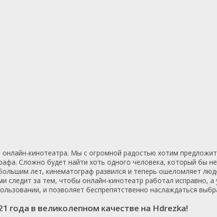
📖 История
🤪 Комедия
🎥 Короткометражка
🔪 Криминал
рама
🎼 Музыка
🧚‍♀️ Мультфильм
л
👨‍💼 Новости
🎒 Приключения
ьное тв
👨‍👩‍👧‍👦 Семейный
⚽ Спорт
у
🤯 Триллер
😱 Ужасы
астика
🤠 Фильм-нуар
🧝‍♂️ Фэнтези
ония
 онлайн-кинотеатра. Мы с огромной радостью хотим предложить
графа. Сложно будет найти хоть одного человека, который бы н
 небольшим лет, кинематограф развился и теперь ошеломляет лю
ми следит за тем, чтобы онлайн-кинотеатр работал исправно, а
спользовании, и позволяет беспрепятственно наслаждаться выб
 года в великолепном качестве на Hdrezka!