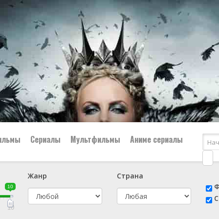
ильмы
Сериалы
Мультфильмы
Аниме сериалы
Жанр
Страна
е
📔 Биография
😎 Боевик
Ф
10
н
👨‍✈️ Военный
🕵️‍♂️ Детектив
С
й
📑 Документальный
😫 Драма
10