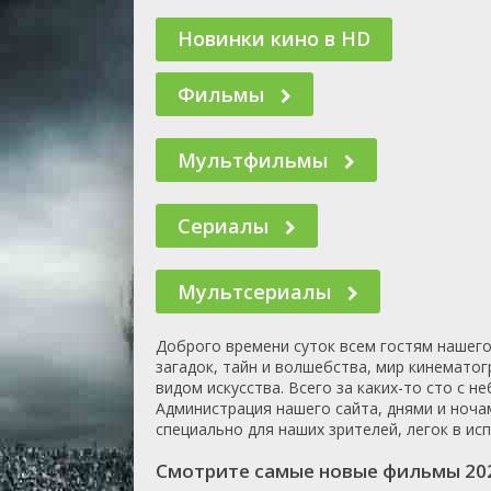
🎲 Игра
🎙 Концерт
Новинки кино в HD
👫 Мелод
🕺 Мюзик
Фильмы
👨‍💻 Реал
🎤 Ток-шо
Мультфильмы
🧙‍♀️ Фант
🏅 Церем
Сериалы
Мультсериалы
Доброго времени суток всем гостям нашего
загадок, тайн и волшебства, мир кинемато
видом искусства. Всего за каких-то сто с
Администрация нашего сайта, днями и ноча
специально для наших зрителей, легок в и
Смотрите самые новые фильмы 2021