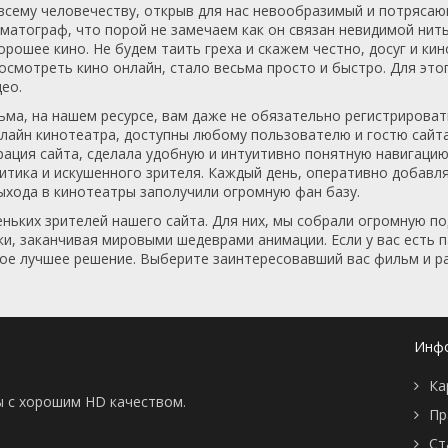
сему человечеству, открыв для нас невообразимый и потрясаю
матограф, что порой не замечаем как он связан невидимой нит
рошее кино. Не будем таить греха и скажем честно, досуг и ки
осмотреть кино онлайн, стало весьма просто и быстро. Для это
ео.
ма, на нашем ресурсе, вам даже не обязательно регистрировать
нлайн кинотеатра, доступны любому пользователю и гостю сайта
рация сайта, сделала удобную и интуитивно понятную навигацию
итика и искушенного зрителя. Каждый день, оперативно добав
ыхода в кинотеатры заполучили огромную фан базу.
еньких зрителей нашего сайта. Для них, мы собрали огромную 
ки, заканчивая мировыми шедеврами анимации. Если у вас есть п
мое лучшее решение. Выберите заинтересовавший вас фильм и р
Инф
Ка
ы с хорошим HD качеством.
Пр
Ст