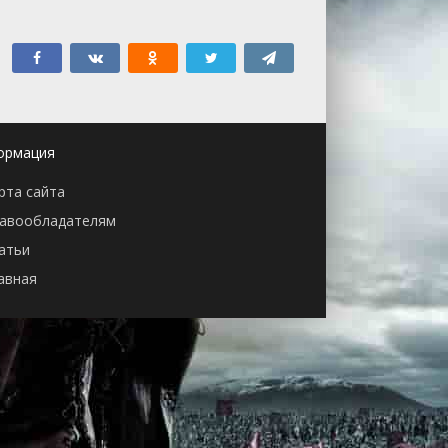
ормация
рта сайта
авообладателям
атьи
авная