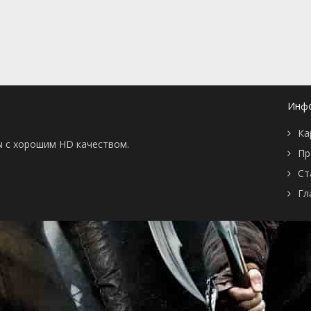
📖 История
🤪 Комедия
🎥 Короткометражка
🔪 Криминал
рама
🎼 Музыка
🧚‍♀️ Мультфильм
л
👨‍💼 Новости
🎒 Приключения
ьное тв
👨‍👩‍👧‍👦 Семейный
⚽ Спорт
у
🤯 Триллер
😱 Ужасы
Инф
астика
🤠 Фильм-нуар
🧝‍♂️ Фэнтези
ония
Ка
ы с хорошим HD качеством.
Пр
Ст
Гл