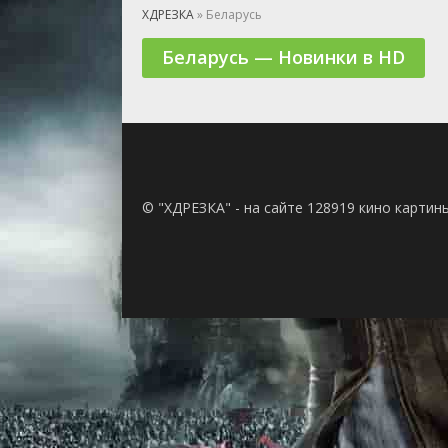
🎲 Игра
ХДРЕЗКА
» Беларусь
🎙 Концерт
Беларусь — Новинки в HD
👫 Мелод
🕺 Мюзик
👨‍💻 Реал
🎤 Ток-шо
🧙‍♀️ Фант
🏅 Церем
© "ХДРЕЗКА" - на сайте 128919 кино картин