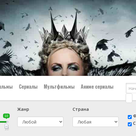
ильмы
Сериалы
Мультфильмы
Аниме сериалы
Жанр
Страна
е
📔 Биография
😎 Боевик
Ф
10
н
👨‍✈️ Военный
🕵️‍♂️ Детектив
С
й
📑 Документальный
😫 Драма
10