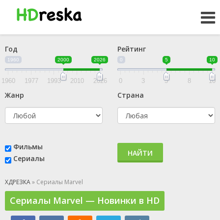
Год
Рейтинг
1960
2000
2026
0
5
10
1960
1977
1993
2010
2026
0
3
5
8
10
Жанр
Страна
Фильмы
НАЙТИ
Сериалы
ХДРЕЗКА
» Сериалы Marvel
Сериалы Marvel — Новинки в HD