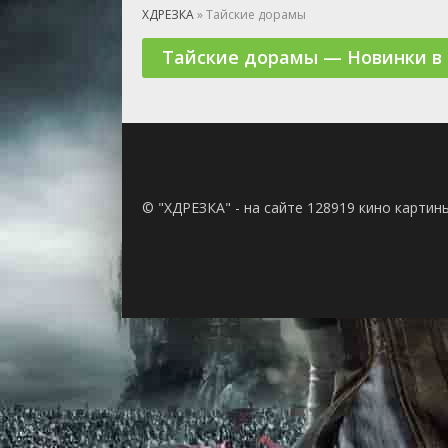
🎲 Игра
ХДРЕЗКА
» Тайские дорамы
🎙 Концерт
Тайские дорамы — Новинки в
👫 Мелод
🕺 Мюзик
👨‍💻 Реал
🎤 Ток-шо
🧙‍♀️ Фант
🏅 Церем
© "ХДРЕЗКА" - на сайте 128919 кино картин