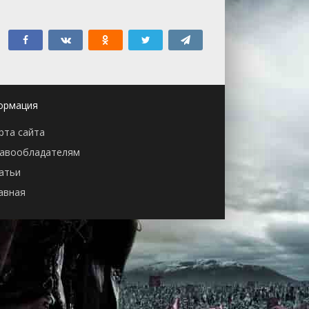
ормация
рта сайта
авообладателям
атьи
авная