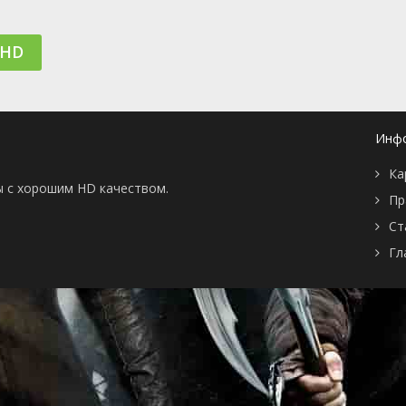
📖 История
🤪 Комедия
🎥 Короткометражка
🔪 Криминал
 HD
рама
🎼 Музыка
🧚‍♀️ Мультфильм
л
👨‍💼 Новости
🎒 Приключения
ьное тв
👨‍👩‍👧‍👦 Семейный
⚽ Спорт
у
🤯 Триллер
😱 Ужасы
Инф
астика
🤠 Фильм-нуар
🧝‍♂️ Фэнтези
ония
Ка
ы с хорошим HD качеством.
Пр
Ст
Гл