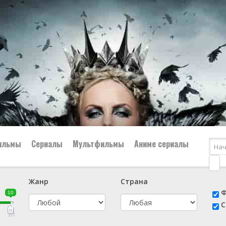
ильмы
Сериалы
Мультфильмы
Аниме сериалы
Жанр
Страна
е
📔 Биография
😎 Боевик
Ф
10
н
👨‍✈️ Военный
🕵️‍♂️ Детектив
С
й
📑 Документальный
😫 Драма
10