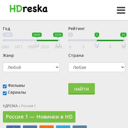
Год
Рейтинг
1960
2000
2026
0
5
10
1960
1977
1993
2010
2026
0
3
5
8
10
Жанр
Страна
Фильмы
НАЙТИ
Сериалы
ХДРЕЗКА
» Россия 1
Россия 1 — Новинки в HD