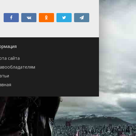
ормация
рта сайта
авообладателям
атьи
авная