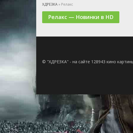
🎲 Игра
ХДРЕЗКА
» Релакс
🎙 Концерт
Релакс — Новинки в HD
👫 Мелод
🕺 Мюзик
👨‍💻 Реал
🎤 Ток-шо
🧙‍♀️ Фант
🏅 Церем
© "ХДРЕЗКА" - на сайте 128943 кино картин