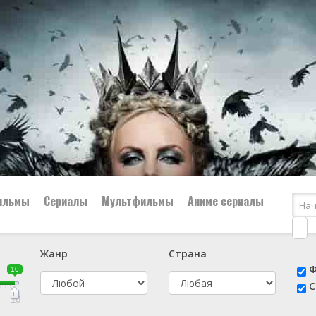
ильмы
Сериалы
Мультфильмы
Аниме сериалы
Жанр
Страна
е
📔 Биография
😎 Боевик
Ф
10
н
👨‍✈️ Военный
🕵️‍♂️ Детектив
С
й
📑 Документальный
😫 Драма
10