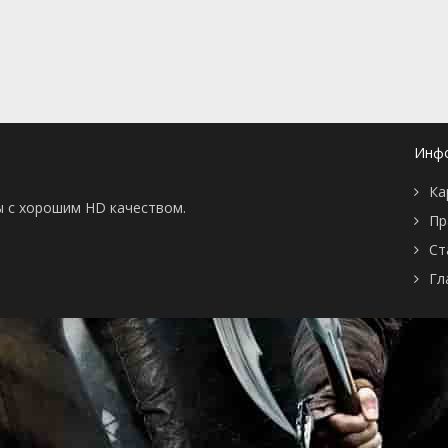
📖 История
🤪 Комедия
🎥 Короткометражка
🔪 Криминал
рама
🎼 Музыка
🧚‍♀️ Мультфильм
л
👨‍💼 Новости
🎒 Приключения
ьное тв
👨‍👩‍👧‍👦 Семейный
⚽ Спорт
у
🤯 Триллер
😱 Ужасы
Инф
астика
🤠 Фильм-нуар
🧝‍♂️ Фэнтези
ония
Ка
ы с хорошим HD качеством.
Пр
Ст
Гл