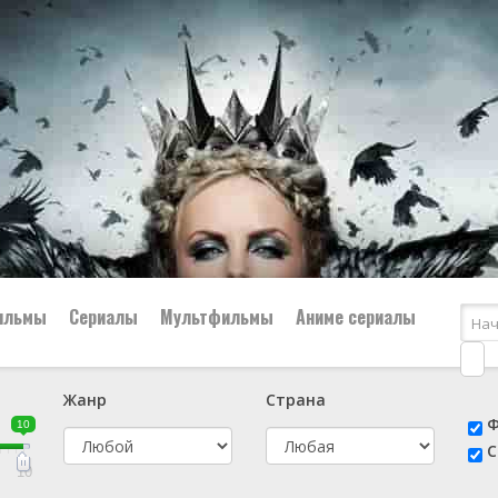
ильмы
Сериалы
Мультфильмы
Аниме сериалы
Жанр
Страна
е
📔 Биография
😎 Боевик
Ф
10
н
👨‍✈️ Военный
🕵️‍♂️ Детектив
С
й
📑 Документальный
😫 Драма
10