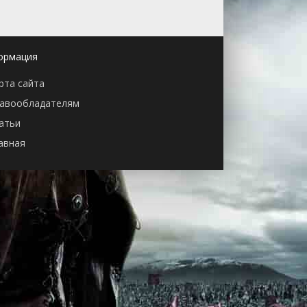
ормация
рта сайта
авообладателям
атьи
авная