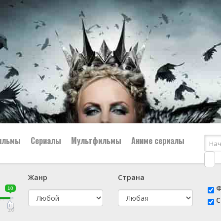
ильмы
Сериалы
Мультфильмы
Аниме сериалы
Жанр
Страна
е
📔 Биография
😎 Боевик
Ф
10
н
👨‍✈️ Военный
🕵️‍♂️ Детектив
С
й
📑 Документальный
😫 Драма
10