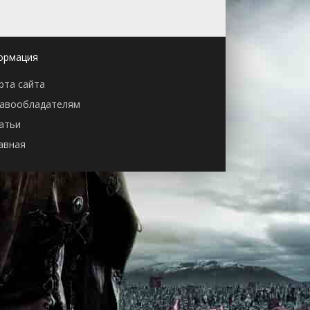
ормация
рта сайта
авообладателям
атьи
авная