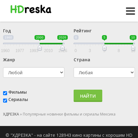
Год
Рейтинг
1960
2000
2026
0
5
10
1960
1977
1993
2010
2026
0
3
5
8
10
Жанр
Страна
Фильмы
НАЙТИ
Сериалы
ХДРЕЗКА
» Популярные новинки фильмы и сериалы Мексика
© "ХДРЕЗКА" - на сайте 128943 кино картины с хорошим HD