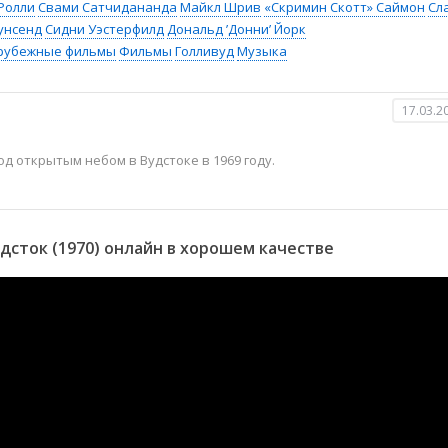
 Ролли
Свами Сатчидананда
Майкл Шрив
«Скримин Скотт» Саймон
Сл
унсенд
Сидни Уэстерфилд
Дональд ’Донни’ Йорк
рубежные фильмы
Фильмы
Голливуд
Музыка
17.03.2
д открытым небом в Вудстоке в 1969 году.
сток (1970) онлайн в хорошем качестве