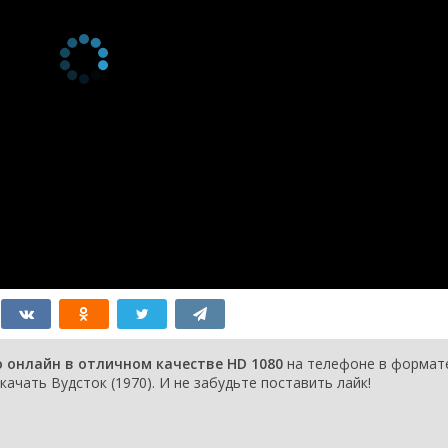
о онлайн в отличном качестве HD 1080
на телефоне в формат
качать Вудсток (1970). И не забудьте поставить лайк!