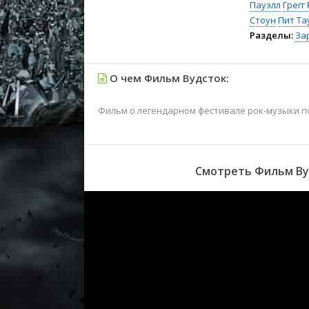
Пауэлл
Грегг
Стоун
Пит Та
Разделы:
За
О чем Фильм Вудсток:
Фильм о легендарном фестивале рок-музыки по
Смотреть Фильм Вуд