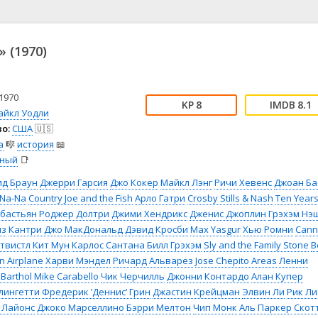
📖 История
🤪 Комедия
🎥 Короткометражка
🔪 Криминал
рама
🎼 Музыка
🧚‍♀️ Мультфильм
 (1970)
л
👨‍💼 Новости
🎒 Приключения
ьное тв
👨‍👩‍👧‍👦 Семейный
⚽ Спорт
у
🤯 Триллер
😱 Ужасы
1970
8
8.1
астика
🤠 Фильм-нуар
🧝‍♂️ Фэнтези
айкл Уодли
о:
США
🇺🇸
ония
а
🎼
история
📖
ьный
📑
ид Браун
Джерри Гарсия
Джо Кокер
Майкл Лэнг
Ричи Хевенс
Джоан Ба
-Na-Na
Country Joe and the Fish
Арло Гатри
Crosby Stills & Nash
Ten Year
бастьян
Роджер Долтри
Джими Хендрикс
Дженис Джоплин
Грэхэм Нэ
лз
Кантри Джо МакДональд
Дэвид Кросби
Max Yasgur
Хью Ромни
Cann
твистл
Кит Мун
Карлос Сантана
Билл Грэхэм
Sly and the Family Stone
B
n Airplane
Харви Мэндел
Ричард Альварез
Jose Chepito Areas
Ленни
 Barthol
Mike Carabello
Чик Черчилль
Джонни Контардо
Алан Купер
лингетти
Фредерик ’Деннис’ Грин
Джастин Крейцман
Элвин Ли
Рик Ли
 Лайонс
Джоко Марселлино
Бэрри Мелтон
Чип Монк
Аль Паркер
Скот