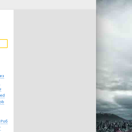
ез
s
ш
ed
ob
Роб
т