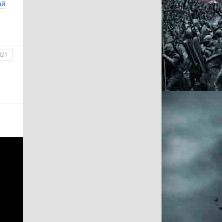
ай
021