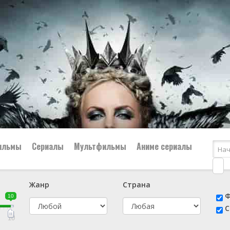
ильмы
Сериалы
Мультфильмы
Аниме сериалы
Жанр
Страна
е
📔 Биография
😎 Боевик
Ф
10
н
👨‍✈️ Военный
🕵️‍♂️ Детектив
С
й
📑 Документальный
😫 Драма
10