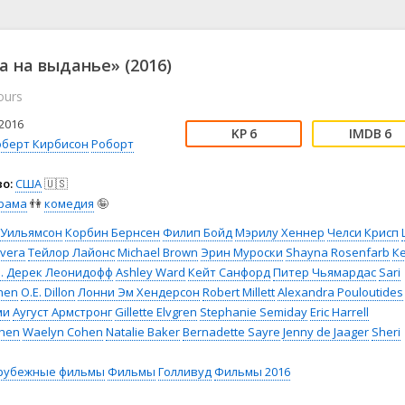
📖 История
🤪 Комедия
🎥 Короткометражка
🔪 Криминал
рама
🎼 Музыка
🧚‍♀️ Мультфильм
а на выданье» (2016)
л
👨‍💼 Новости
🎒 Приключения
ours
ьное тв
👨‍👩‍👧‍👦 Семейный
⚽ Спорт
у
🤯 Триллер
😱 Ужасы
2016
6
6
астика
🤠 Фильм-нуар
🧝‍♂️ Фэнтези
оберт Кирбисон
Роборт
ония
о:
США
🇺🇸
рама
👫
комедия
🤪
 Уильямсон
Корбин Бернсен
Филип Бойд
Мэрилу Хеннер
Челси Крисп
ivera
Тейлор Лайонс
Michael Brown
Эрин Муроски
Shayna Rosenfarb
К
. Дерек Леонидофф
Ashley Ward
Кейт Санфорд
Питер Чьямардас
Sari
nen
O.E. Dillon
Лонни Эм Хендерсон
Robert Millett
Alexandra Pouloutides
ми
Аугуст Армстронг
Gillette Elvgren
Stephanie Semiday
Eric Harrell
hen
Waelyn Cohen
Natalie Baker
Bernadette Sayre
Jenny de Jaager
Sheri
рубежные фильмы
Фильмы
Голливуд
Фильмы 2016