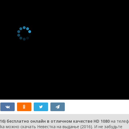
16) бесплатно онлайн в отличном качестве HD 1080
на телеф
ka можно скачать Невестка на выданье (2016). И не забудьте