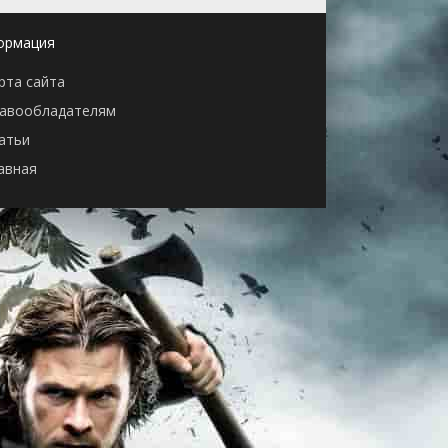
ормация
рта сайта
авообладателям
атьи
авная