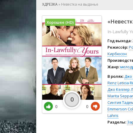
🎲 Игра
ХДРЕЗКА
»
Невестка на выданье
🎙 Концерт
👫 Мелод
«Невестк
Хорошее (HD)
🕺 Мюзик
In-Lawfully Y
👨‍💻 Реал
🎤 Ток-шо
Год выхода:
🧙‍♀️ Фант
Режиссёр:
Р
Кирбюсон
🏅 Церем
Производств
Жанр:
мелод
В ролях:
Джо
Renz
Leticia R
Джо Келлер
Л
Marita Seppa
0
Синтия Таде
0
0
Emmerson Co
Lahris
Разделы:
За