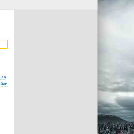
Lisa
ейли