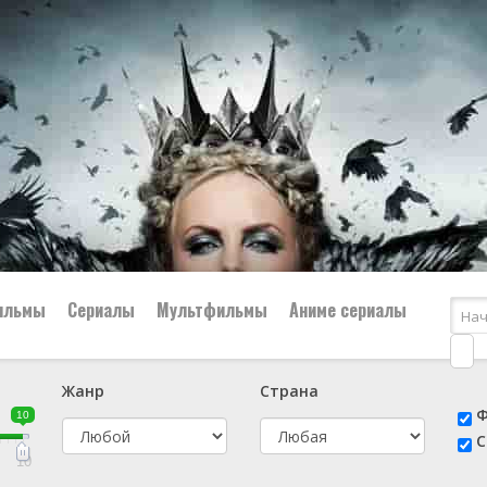
ильмы
Сериалы
Мультфильмы
Аниме сериалы
Жанр
Страна
е
📔 Биография
😎 Боевик
Ф
10
н
👨‍✈️ Военный
🕵️‍♂️ Детектив
С
й
📑 Документальный
😫 Драма
10