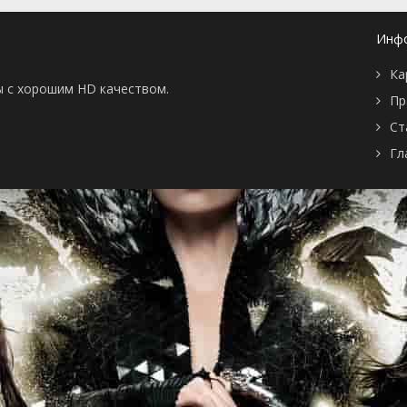
Инф
Ка
ы с хорошим HD качеством.
Пр
Ст
Гл