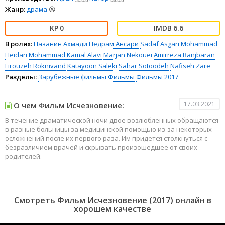
Жанр:
драма
😫
0
6.6
В ролях:
Назанин Ахмади
Педрам Ансари
Sadaf Asgari
Mohammad
Heidari
Mohammad Kamal Alavi
Marjan Nekouei
Amirreza Ranjbaran
Firouzeh Roknivand
Katayoon Saleki
Sahar Sotoodeh
Nafiseh Zare
Разделы:
Зарубежные фильмы
Фильмы
Фильмы 2017
17.03.2021
О чем Фильм Исчезновение:
В течение драматической ночи двое возлюбленных обращаются
в разные больницы за медицинской помощью из-за некоторых
осложнений после их первого раза. Им придется столкнуться с
безразличием врачей и скрывать произошедшее от своих
родителей.
Смотреть Фильм Исчезновение (2017) онлайн в
хорошем качестве