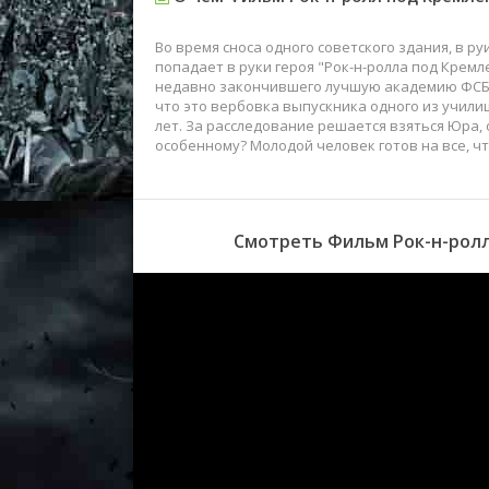
Во время сноса одного советского здания, в р
попадает в руки героя "Рок-н-ролла под Крем
недавно закончившего лучшую академию ФСБ. Н
что это вербовка выпускника одного из училищ
лет. За расследование решается взяться Юра, 
особенному? Молодой человек готов на все, чт
Смотреть Фильм Рок-н-ролл