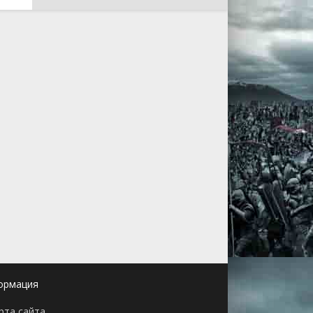
ормация
рта сайта