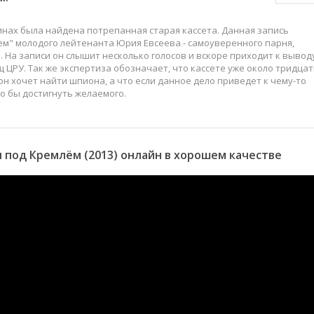
уинах была найдена потрепанная старая кассета. Данная запись
лем" молодого лейтенанта Юрия Евсеева - самоуверенного парня,
а записи он слышит несколько голосов и вскоре приходит к выводу
 ЦРУ. Так же экспертиза обозначает, что кассете уже около тридца
он хочет найти шпиона, а что если данное дело приведет к чему-то
о бы достигнуть желаемого.
 под Кремлём (2013) онлайн в хорошем качестве