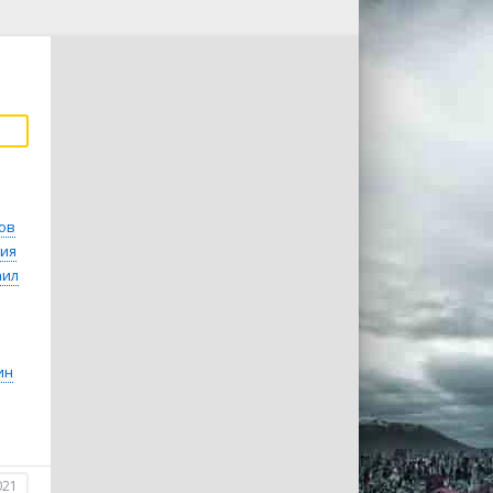
ов
ия
аил
ин
021