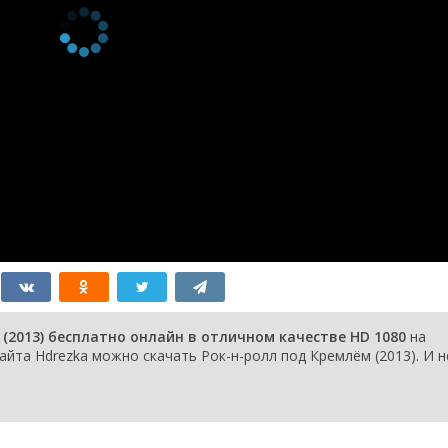
(2013) бесплатно онлайн в отличном качестве HD 1080
на
йта Hdrezka можно скачать Рок-н-ролл под Кремлём (2013). И н