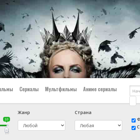
ильмы
Сериалы
Мультфильмы
Аниме сериалы
Жанр
Страна
е
📔 Биография
😎 Боевик
Ф
10
н
👨‍✈️ Военный
🕵️‍♂️ Детектив
С
й
📑 Документальный
😫 Драма
10