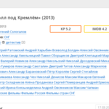
📖 История
🤪 Комедия
🎥 Короткометражка
🔪 Криминал
рама
🎼 Музыка
🧚‍♀️ Мультфильм
олл под Кремлём» (2013)
л
👨‍💼 Новости
🎒 Приключения
ьное тв
👨‍👩‍👧‍👦 Семейный
⚽ Спорт
2013
5.2
4.2
вгений Сологалов
у
🤯 Триллер
😱 Ужасы
о:
СНГ
астика
🤠 Фильм-нуар
🧝‍♂️ Фэнтези
к
😎
детектив
🕵️‍♂️
ония
трий Ратомский
Андрей Харыбин
Всеволод Болдин
Алексей Овсянник
н
Александр Хмельницкий
Павел Сборщиков
Дмитрий Клепацкий
Мар
Валерий Новиков
Александр Никольский
Николай Дроздовский
Мих
 Гумиров
Александр Саюталин
Дмитрий Титов
Александр Маркелов
нович
Александр Барановский
Пётр Королёв
Сергей Стегайлов
Кимаева
Александр Чех
Николай Денисов
Максим Макаров
Евгений
етр Складчиков
Алёна Проданова
Сергей Померанцев
Андрей Ермох
кий
Ирина Князьниделина
Андрей Овсянников
Максим Чапман
сские фильмы
Фильмы
Россия
Фильмы стран СНГ
17.03.2
м: