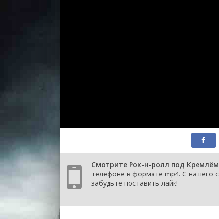
Смотрите Рок-н-ролл под Кремлём 
телефоне в формате mp4. С нашего са
забудьте поставить лайк!