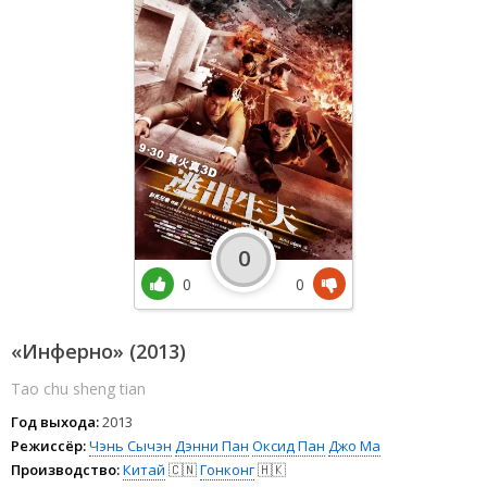
0
0
0
«Инферно» (2013)
Tao chu sheng tian
Год выхода:
2013
Режиссёр:
Чэнь Сычэн
Дэнни Пан
Оксид Пан
Джо Ма
Производство:
Китай
🇨🇳
Гонконг
🇭🇰