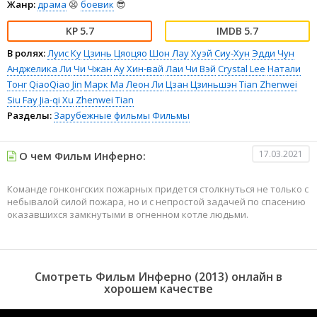
Жанр:
драма
😫
боевик
😎
5.7
5.7
В ролях:
Луис Ку
Цзинь Цяоцяо
Шон Лау
Хуэй Сиу-Хун
Эдди Чун
Анджелика Ли
Чи Чжан
Ау Хин-вай
Лаи Чи Вэй
Crystal Lee
Натали
Тонг
QiaoQiao Jin
Марк Ма
Леон Ли
Цзан Цзиньшэн
Tian Zhenwei
Siu Fay
Jia-qi Xu
Zhenwei Tian
Разделы:
Зарубежные фильмы
Фильмы
17.03.2021
О чем Фильм Инферно:
Команде гонконгских пожарных придется столкнуться не только с
небывалой силой пожара, но и с непростой задачей по спасению
оказавшихся замкнутыми в огненном котле людьми.
Смотреть Фильм Инферно (2013) онлайн в
хорошем качестве