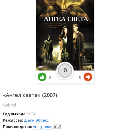
0
0
0
«Ангел света» (2007)
Gabriel
Год выхода:
2007
Режиссёр:
Шейн Эббесс
Производство:
Австралия
🇦🇺