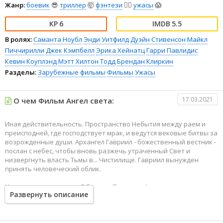
Жанр:
боевик
😎
триллер
🤯
фэнтези
🧝‍♂️
ужасы
😱
6
5.5
В ролях:
Саманта Ноубл
Энди Уитфилд
Дуэйн Стивенсон
Майкл
Пиччирилли
Джек Кэмпбелл
Эрика Хейнатц
Гарри Павлидис
Кевин Коуплэнд
Мэтт Хилтон Тодд
Брендан Клиркин
Разделы:
Зарубежные фильмы
Фильмы
Ужасы
17.03.2021
О чем Фильм Ангел света:
Иная действительность. Пространство Небытия между раем и
преисподней, где господствует мрак, и ведутся вековые битвы за
возрожденные души. Архангел Гавриил - божественный вестник -
послан с небес, чтобы вновь разжечь утраченный Свет и
низвергнуть власть Тьмы в... Чистилище. Гавриил вынужден
принять человеческий облик.
Но на пороге решающей битвы с Падшими Ангелами его
Развернуть описание
начинает обуревать внутренняя борьба с собственными
человеческими чувствами. Устоит ли Он в этом противоборстве?
Ведь Он - последний Луч Надежды в царстве Тьмы.