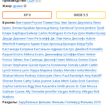
Производство:
США
🇺🇸
Жанр:
драма
😫
0
5.5
В ролях:
Виктория Роуэлл
Томми Нэш
Эми Эргил
Джуллиса Линн
Крисс Энглин
Брайан Арнольд
Nancy Sandoval
Tyrone Jenkins
Трой
Кларк
Барбара Бэйкер
Carlos Rodriguez
Кэти Кук
Шон Майкл Бузер
Джуди Дернинг
Глен Ретклифф
Дж. Лав
Нина Джозефс
Aubrie
Wienholt
Камерон Адамс
Кори Арнольд
Брэндон Бёрд
Руби
Кастанеда
Катрина Кастаньон
Адриан Кастро
Джейкоб Коломбо
Raquel Encino
Kilikina Evans
Дженнифер Штеффи Юинг
Amber
Fronco
Эйлин Энн Галиндо
Джозеф Гомес
Melissa Gomez
Dave
Goran
Stephanie Gurule
Криста Холлингер
Somaly Lailah
Caitlin
Lynch
Kieera Lynn
Лаура Марина
Gladys Mendez
Isela Mendez
Shakari Moore
Rodney Odom
Julie Otero
Paul Randolph
Amy Ratcliff
Sheree Rome
Cathy Salas
Joanne Salas
Mitch Salas
Erick Sanchez
Sophia Sartoresi
Bigg Slice
Kasandra Smith
Jessie St. Clair
Moosa
Suliman
Сынек
Ally Tennette
Jennifer Vargas
Anthony Villegas
Rick
Watkins
Разделы:
Зарубежные фильмы
Фильмы
Голливуд
Фильмы 2019