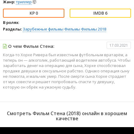
Жанр:
триллер
🤯
0
6
В ролях:
Разделы:
Зарубежные фильмы
Фильмы
Фильмы 2018
17.03.2021
О чем Фильм Стена:
Когда-то Хорхе Ривера был известным футбольным вратарём, а
теперь он — алкоголик, работающий водителем автобуса. Чтобы
заработать денег на операцию для сына, Хорхе способствовал
продаже девушки в сексуальное рабство. Однако операция сыну
не помогла, и мальчик умер. После смерти сына Хорхе страдает
от мук совести и решает попробовать спасти ту девушку,
которую он обрёк на ужасную судьбу.
Смотреть Фильм Стена (2018) онлайн в хорошем
качестве