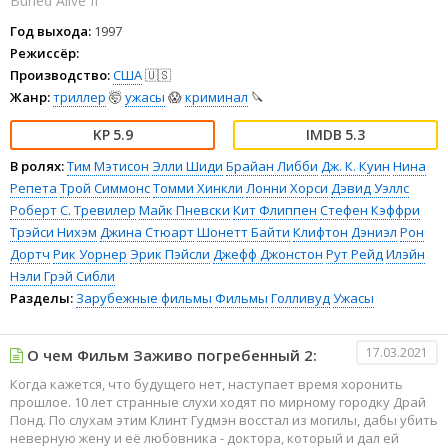
Buried Alive II
Год выхода:
1997
Режиссёр:
Производство:
США
🇺🇸
Жанр:
триллер
🤯
ужасы
😱
криминал
🔪
5.9
5.3
В ролях:
Тим Мэтисон
Элли Шиди
Брайан Либби
Дж. К. Куин
Нина
Репета
Трой Симмонс
Томми Хинкли
Лонни Хорси
Дэвид Уэллс
Роберт С. Тревилер
Майк Пневски
Кит Флиппен
Стефен Кэффри
Трэйси Нихэм
Джина Стюарт
Шонетт Байти
Клифтон Дэниэл
Рон
Дортч
Рик Уорнер
Эрик Пэйсли
Джефф Джонстон
Рут Рейд
Илэйн
Нэли
Грэй Сибли
Разделы:
Зарубежные фильмы
Фильмы
Голливуд
Ужасы
17.03.2021
О чем Фильм Заживо погребенный 2:
Когда кажется, что будущего нет, наступает время хоронить
прошлое. 10 лет странные слухи ходят по мирному городку Драй
Понд. По слухам этим Клинт Гудмэн восстал из могилы, дабы убить
неверную жену и её любовника - доктора, который и дал ей