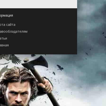
ормация
рта сайта
авообладателям
атьи
авная