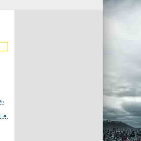
йн
олин