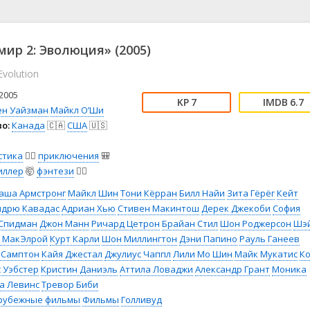
📖 История
🤪 Комедия
🎥 Короткометражка
🔪 Криминал
рама
🎼 Музыка
🧚‍♀️ Мультфильм
мир 2: Эволюция» (2005)
л
👨‍💼 Новости
🎒 Приключения
Evolution
ьное тв
👨‍👩‍👧‍👦 Семейный
⚽ Спорт
у
🤯 Триллер
😱 Ужасы
2005
7
6.7
астика
🤠 Фильм-нуар
🧝‍♂️ Фэнтези
ен Уайзман
Майкл О’Ши
о:
Канада
🇨🇦
США
🇺🇸
ония
стика
🧙‍♀️
приключения
🎒
иллер
🤯
фэнтези
🧝‍♂️
аша Армстронг
Майкл Шин
Тони Кёрран
Билл Найи
Зита Гёрёг
Кейт
ндрю Кавадас
Адриан Хью
Стивен Макинтош
Дерек Джекоби
София
 Спидман
Джон Манн
Ричард Цетрон
Брайан Стил
Шон Роджерсон
Шэ
т МакЭлрой
Курт Карли
Шон Миллингтон
Дэни Папино
Рауль Ганеев
 Самптон
Кайя Джестал
Джулиус Чаппл
Лили Мо Шин
Майк Мукатис
К
 Уэбстер
Кристин Даниэль
Аттила Ловаджи
Александр Грант
Моника
а Левинс
Тревор Биби
рубежные фильмы
Фильмы
Голливуд