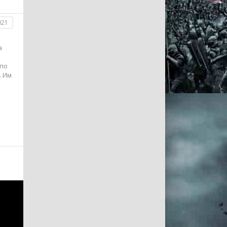
021
а
 по
. Им
ждой
ет