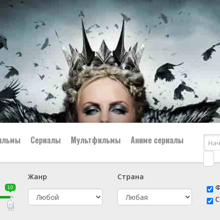
ильмы
Сериалы
Мультфильмы
Аниме сериалы
Жанр
Страна
е
📔 Биография
😎 Боевик
Ф
10
н
👨‍✈️ Военный
🕵️‍♂️ Детектив
С
й
📑 Документальный
😫 Драма
10