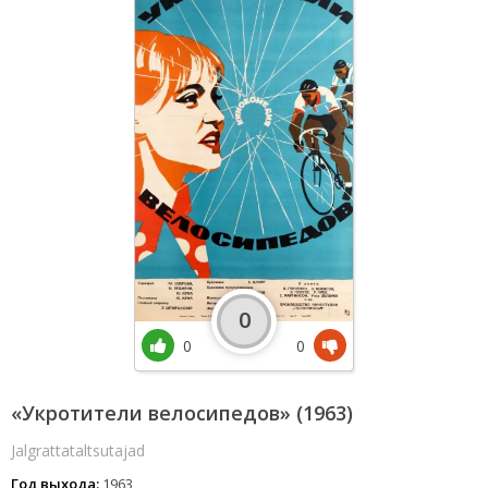
0
0
0
«Укротители велосипедов» (1963)
Jalgrattataltsutajad
Год выхода:
1963