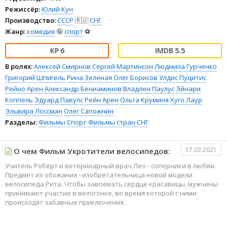
Режиссёр:
Юлий Кун
Производство:
СССР
🇷🇺
СНГ
Жанр:
комедия
🤪
спорт
⚽
6
5.5
В ролях:
Алексей Смирнов
Сергей Мартинсон
Людмила Гурченко
Григорий Шпигель
Рина Зеленая
Олег Борисов
Улдис Пуцитис
Рейно Арен
Александр Бениаминов
Владлен Паулус
Эйнари
Коппель
Эдуард Павулс
Рейн Арен
Ольга Круминя
Хуго Лаур
Эльвира Лоссман
Олег Сапожнин
Разделы:
Фильмы
Спорт
Фильмы стран СНГ
17.03.2021
О чем Фильм Укротители велосипедов:
Учитель Роберт и ветеринарный врач Лео - соперники в любви.
Предмет их обожания - изобретательница новой модели
велосипеда Рита. Чтобы завоевать сердце красавицы, мужчины
принимают участие в велогонке, во время которой с ними
происходят забавные приключения.