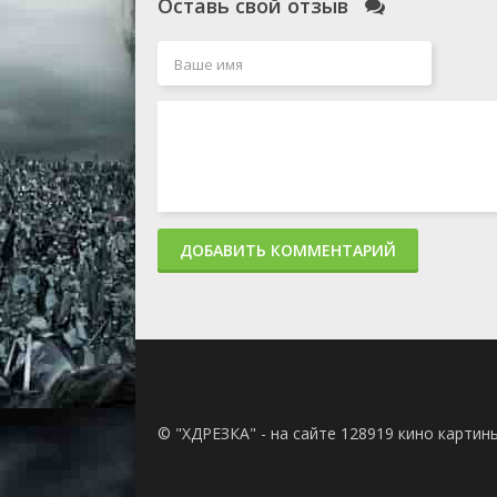
Оставь свой отзыв
ДОБАВИТЬ КОММЕНТАРИЙ
© "ХДРЕЗКА" - на сайте 128919 кино картин