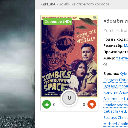
🎲 Игра
ХДРЕЗКА
»
Зомби из открытого космоса
🎙 Концерт
👫 Мелод
«Зомби и
Хорошее (HD)
🕺 Мюзик
Zombies fro
👨‍💻 Реал
🎤 Ток-шо
Год выхода:
🧙‍♀️ Фант
Режиссёр:
М
Производств
🏅 Церем
Жанр:
фанта
😱
В ролях:
Kyle
Gorgass
Flori
Эдвард Фро
Кристин Ана
0
Faltermeier
Lu
0
0
Remler
Andre
Себастьян Ш
Strauss
Christ
Michael Göttli