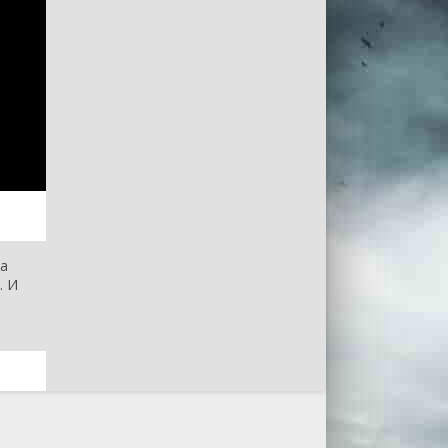
а
. И