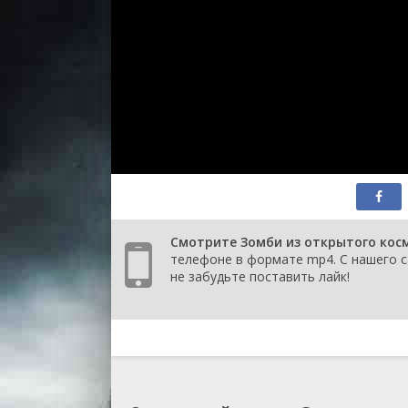
Смотрите Зомби из открытого косм
телефоне в формате mp4. С нашего с
не забудьте поставить лайк!