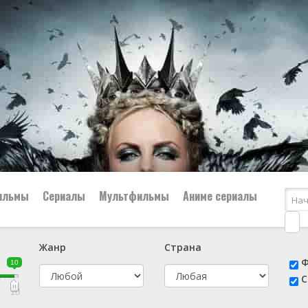
ильмы
Сериалы
Мультфильмы
Аниме сериалы
Жанр
Страна
е
📔 Биография
😎 Боевик
Ф
10
н
👨‍✈️ Военный
🕵️‍♂️ Детектив
С
й
📑 Документальный
😫 Драма
10