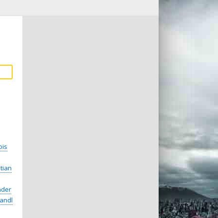
ois
tian
nder
andl