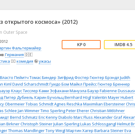
📖 История
🤪 Комедия
🎥 Короткометражка
🔪 Криминал
рама
🎼 Музыка
🧚‍♀️ Мультфильм
з открытого космоса» (2012)
л
👨‍💼 Новости
🎒 Приключения
m Outer Space
ьное тв
👨‍👩‍👧‍👦 Семейный
⚽ Спорт
у
🤯 Триллер
😱 Ужасы
2012
0
4.5
астика
🤠 Фильм-нуар
🧝‍♂️ Фэнтези
артин Фальтермайер
о:
Германия
🇩🇪
ония
стика
🧙‍♀️
комедия
🤪
ужасы
Власто Пейитч
Томас Биндер
Зигфрид Фостер
Гюнтер Брэндл
Judith
an Kiml
David Scharschmidt
Гуидо Бом
Майкл Прейсс
Гюнтер Бреннер
шауэр
Клаус Тисслер
Ками Эсфахани
Мануэла Бауэр
Fabienne Dussaus
ид
Питер Дубиель
Карин Бучольц
Bernhard Högl
Valentin Mayer
Hubert
cy Obermeier
Tobias Schmidt
Agnes Reschka
Maximilian Ebersteiner
Chris
as Schlee
Jan Wimmer
Timo Sperling
Peter Eherer
Christian Mitlöhner
мидт
Bernd Schmatz
Eric
Kenny
Diabolo
Marc Fluss
Alexander Graf
Alexa
ian Birkner
Christoph Steiner
Julian Sperling
Lukas Schlossgangl
Helmut Br
nger
Thomas Mandlinger
Tony Weigl
Мартин Хагер
Barbara Steiner
Eva