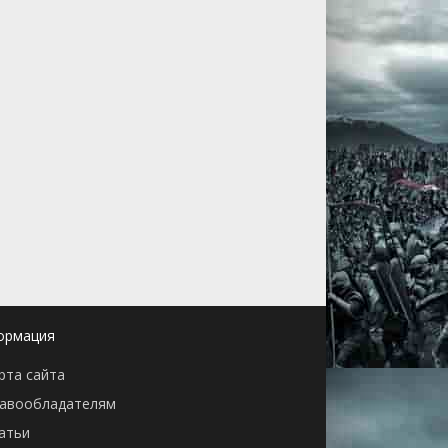
ормация
рта сайта
авообладателям
атьи