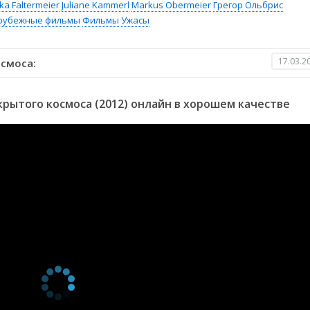
ka Faltermeier
Juliane Kammerl
Markus Obermeier
Грегор Ольбрис
рубежные фильмы
Фильмы
Ужасы
17.03.2
смоса:
рытого космоса (2012) онлайн в хорошем качестве