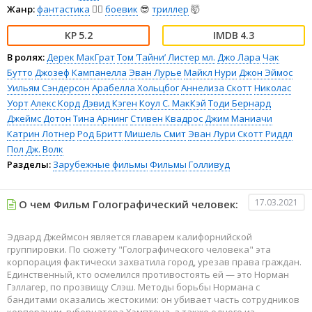
Жанр:
фантастика
🧙‍♀️
боевик
😎
триллер
🤯
5.2
4.3
В ролях:
Дерек МакГрат
Том ’Тайни’ Листер мл.
Джо Лара
Чак
Бутто
Джозеф Кампанелла
Эван Лурье
Майкл Нури
Джон Эймос
Уильям Сэндерсон
Арабелла Хольцбог
Аннелиза Скотт
Николас
Уорт
Алекс Корд
Дэвид Кэген
Коул С. МакКэй
Тоди Бернард
Джеймс Дотон
Тина Арнинг
Стивен Квадрос
Джим Маниачи
Катрин Лотнер
Род Бритт
Мишель Смит
Эван Лури
Скотт Риддл
Пол Дж. Волк
Разделы:
Зарубежные фильмы
Фильмы
Голливуд
17.03.2021
О чем Фильм Голографический человек:
Эдвард Джеймсон является главарем калифорнийской
группировки. По сюжету "Голографического человека" эта
корпорация фактически захватила город, урезав права граждан.
Единственный, кто осмелился противостоять ей — это Норман
Гэллагер, по прозвищу Слэш. Методы борьбы Нормана с
бандитами оказались жестокими: он убивает часть сотрудников