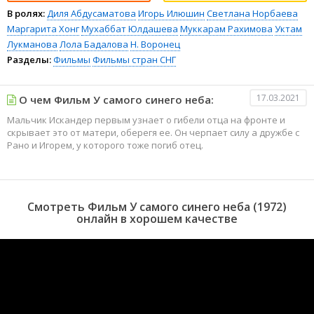
В ролях:
Диля Абдусаматова
Игорь Илюшин
Светлана Норбаева
Маргарита Хонг
Мухаббат Юлдашева
Муккарам Рахимова
Уктам
Лукманова
Лола Бадалова
Н. Воронец
Разделы:
Фильмы
Фильмы стран СНГ
17.03.2021
О чем Фильм У самого синего неба:
Мальчик Искандер первым узнает о гибели отца на фронте и
скрывает это от матери, оберегя ее. Он черпает силу а дружбе с
Рано и Игорем, у которого тоже погиб отец.
Смотреть Фильм У самого синего неба (1972)
онлайн в хорошем качестве