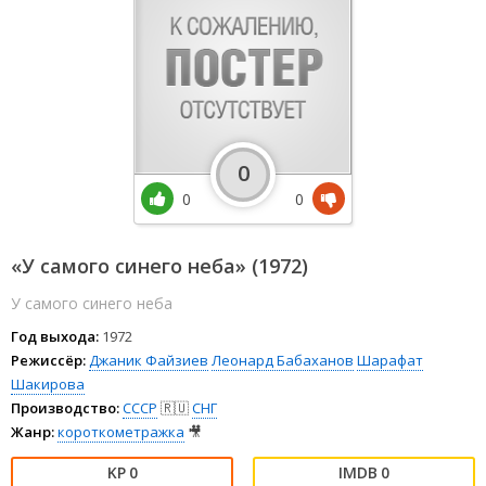
0
0
0
«У самого синего неба» (1972)
У самого синего неба
Год выхода:
1972
Режиссёр:
Джаник Файзиев
Леонард Бабаханов
Шарафат
Шакирова
Производство:
СССР
🇷🇺
СНГ
Жанр:
короткометражка
🎥
0
0