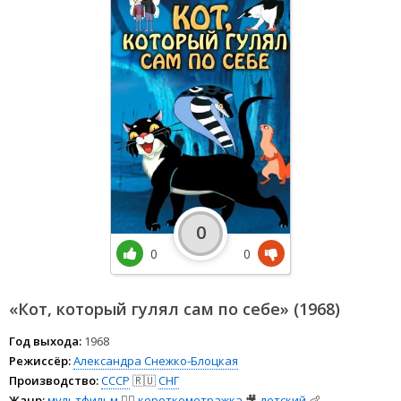
0
0
0
«Кот, который гулял сам по себе» (1968)
Год выхода:
1968
Режиссёр:
Александра Снежко-Блоцкая
Производство:
СССР
🇷🇺
СНГ
Жанр:
мультфильм
🧚‍♀️
короткометражка
🎥
детский
👶