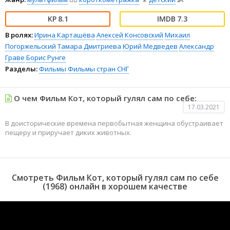
8.1
7.3
В ролях:
Ирина Карташёва
Алексей Консовский
Михаил
Погоржельский
Тамара Дмитриева
Юрий Медведев
Александр
Граве
Борис Рунге
Разделы:
Фильмы
Фильмы стран СНГ
О чем Фильм Кот, который гулял сам по себе:
17.03.2021
В доисторические времена первобытная женщина обустраивает
пещеру и приручает диких животных.
Смотреть Фильм Кот, который гулял сам по себе
(1968) онлайн в хорошем качестве