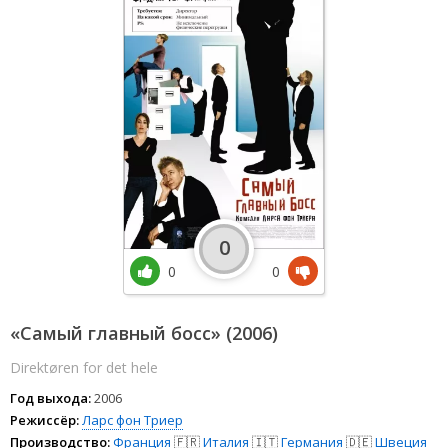
0
0
0
«Самый главный босс» (2006)
Direktøren for det hele
Год выхода:
2006
Режиссёр:
Ларс фон Триер
Производство:
Франция
🇫🇷
Италия
🇮🇹
Германия
🇩🇪
Швеция