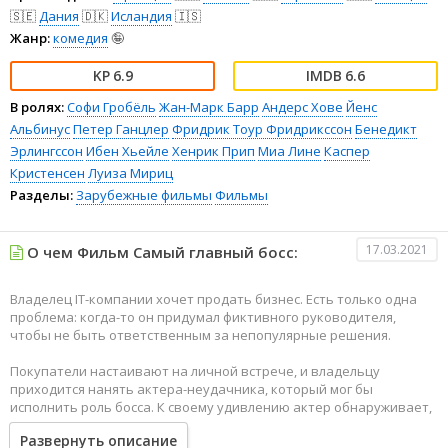
🇸🇪
Дания
🇩🇰
Исландия
🇮🇸
Жанр:
комедия
🤪
6.9
6.6
В ролях:
Софи Гробёль
Жан-Марк Барр
Андерс Хове
Йенс
Альбинус
Петер Ганцлер
Фридрик Тоур Фридрикссон
Бенедикт
Эрлингссон
Ибен Хьейле
Хенрик Прип
Миа Лине
Каспер
Кристенсен
Луиза Мириц
Разделы:
Зарубежные фильмы
Фильмы
17.03.2021
О чем Фильм Самый главный босс:
Владелец IT-компании хочет продать бизнес. Есть только одна
проблема: когда-то он придумал фиктивного руководителя,
чтобы не быть ответственным за непопулярные решения.
Покупатели настаивают на личной встрече, и владельцу
приходится нанять актера-неудачника, который мог бы
исполнить роль босса. К своему удивлению актер обнаруживает,
что новая роль рискует стать серьезным испытанием для его
Развернуть описание
моральных убеждений.