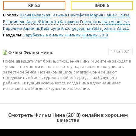
6.3
6
В ролях:
Юлия Киёвская
Татьяна Паугофова
Мария Пешек
Элиза
Рыцембель
Анджей Конопка
Катажина Гневковска
Iwo Adamczyk
Каролина Адамчик
Katarzyna Anzorge
Joanna Balas
Joanna Balasz
Разделы:
Зарубежные фильмы
Фильмы
Фильмы 2018
17.03.2021
О чем Фильм Нина:
После двадцати лет брака, отношения Нины и Войтека заходят в
тупик — во многом из-за того, что у пары так и не получилось
завести ребенка. Познакомившись с Магдой, они решают
предложить ей роль суррогатной матери для их будущего
ребенка. Ситуация усложняется, когда Нина вдруг начинает
испытывать к Магде сексуальное влечение.
Смотреть Фильм Нина (2018) онлайн в хорошем
качестве