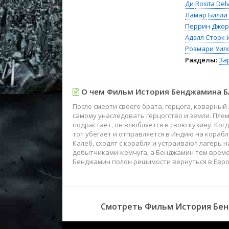
Ди
Rosita Del
Ламар
Билли
Перрин
Джор
Адэлл Сторк
Розмари Уил
Разделы:
За
О чем Фильм История Бенджамина Б
После смерти своего брата, герцога, коварны
самому унаследовать герцогство и земли. Плем
подрастает, он влюбляется в свою кузину. Ког
тот убегает и отправляется в Индию на корабл
Калеб, сходят с корабля и устраивают лагерь 
добытчиками жемчуга, а Бенджамин тем времен
Бенджамин полон решимости вернуться в Европ
Смотреть Фильм История Бенд