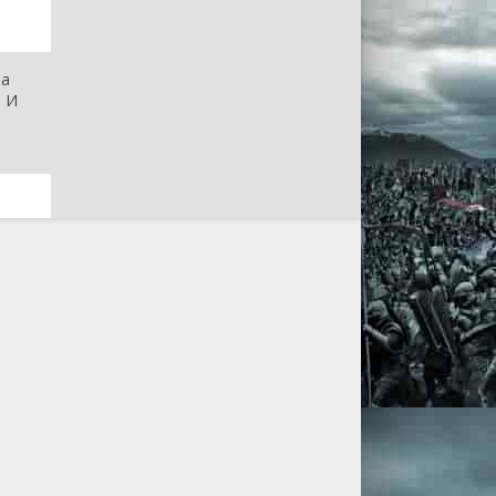
а
. И