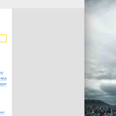
рш
нард
арри
рес