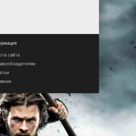
ормация
рта сайта
авообладателям
атьи
авная