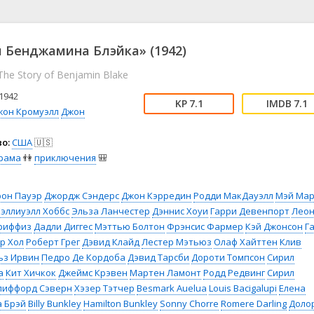
📖 История
🤪 Комедия
🎥 Короткометражка
🔪 Криминал
рама
🎼 Музыка
🧚‍♀️ Мультфильм
 Бенджамина Блэйка» (1942)
л
👨‍💼 Новости
🎒 Приключения
 The Story of Benjamin Blake
ьное тв
👨‍👩‍👧‍👦 Семейный
⚽ Спорт
у
🤯 Триллер
😱 Ужасы
1942
7.1
7.1
астика
🤠 Фильм-нуар
🧝‍♂️ Фэнтези
жон Кромуэлл
Джон
ония
о:
США
🇺🇸
рама
👫
приключения
🎒
рон Пауэр
Джордж Сэндерс
Джон Кэрредин
Родди МакДауэлл
Мэй Ма
Хэллиуэлл Хоббс
Эльза Ланчестер
Дэннис Хоуи
Гарри Девенпорт
Лео
Гриффиз
Дадли Диггес
Мэттью Болтон
Фрэнсис Фармер
Кэй Джонсон
Г
р Хол
Роберт Грег
Дэвид Клайд
Лестер Мэтьюз
Олаф Хайттен
Клив
ьз Ирвин
Педро Де Кордоба
Дэвид Тарсби
Дороти Томпсон
Сирил
а
Кит Хичкок
Джеймс Крэвен
Мартен Ламонт
Родд Редвинг
Сирил
лиффорд Сэверн
Хэзер Тэтчер
Besmark Auelua
Louis Bacigalupi
Елена
 Брэй
Billy Bunkley
Hamilton Bunkley
Sonny Chorre
Romere Darling
Доло