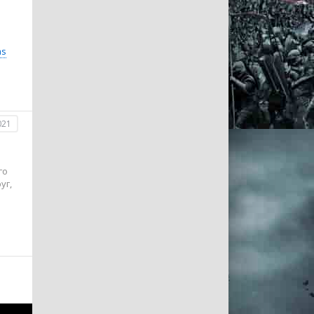
ms
021
го
уг,