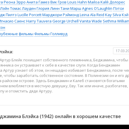
va
Реона Эрро
Анита Гамез
Вик Гров
Louis Hahn
Mailoa Kalili
Долорес
 Лэйн
Томас Лауден
Глория Линн
Тани Марш
Agnes O'Laughlin
Пэтси
дж Пилтз
Lucille Porcett
Марджори Рэймонд
Leina Ala Reid
Kay Silva
Кэй
Игнасио Саенс
Harry Tauvera
George Urchell
Vanita Wade
Sethma Willia
сон
рубежные фильмы
Фильмы
Голливуд
17.03.2
лэйка:
й Артур Блейк похищает собственного племянника, Беджамина, чтобы
янника он устраивает к себе в качестве слуги. Когда Бенджамин
да Артур узнает об этом, он нещадно избивает Бенджамина, после че
е, чтобы заработать собственное состояние. В Полинезии он и его др
на райском острове. Здесь Бенджамин и Калеб становятся богатыми
ем влюбляется в местную девушку, Еву. Так или иначе, разбогатев,
у и отомстить дяде Артуру.
жамина Блэйка (1942) онлайн в хорошем качестве