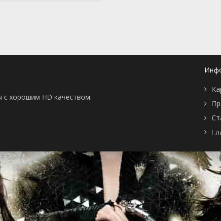
Инф
Ка
ы с хорошим HD качеством.
Пр
Ст
Гл