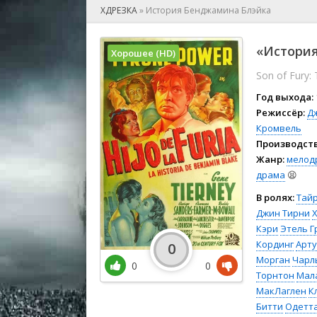
🎲 Игра
ХДРЕЗКА
»
История Бенджамина Блэйка
🎙 Концерт
👫 Мелод
«История
Хорошее (HD)
🕺 Мюзик
Son of Fury:
👨‍💻 Реал
🎤 Ток-шо
Год выхода:
🧙‍♀️ Фант
Режиссёр:
Д
Кромвель
🏅 Церем
Производств
Жанр:
мелод
драма
😫
В ролях:
Тай
Джин Тирни
Кэри
Этель 
Кординг
Арту
0
Морган
Чарл
0
0
Торнтон
Мал
МакЛаглен
К
Битти
Одетта