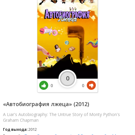
0
0
0
«Автобиография лжеца» (2012)
A Liar's Autobiography: The Untrue Story of Monty Python's
Graham Chapman
Год выхода:
2012