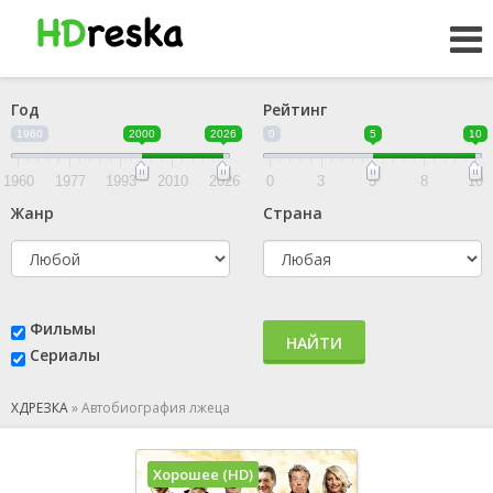
Год
Рейтинг
1960
2000
2026
0
5
10
1960
1977
1993
2010
2026
0
3
5
8
10
Жанр
Страна
Фильмы
НАЙТИ
Сериалы
ХДРЕЗКА
»
Автобиография лжеца
Хорошее (HD)