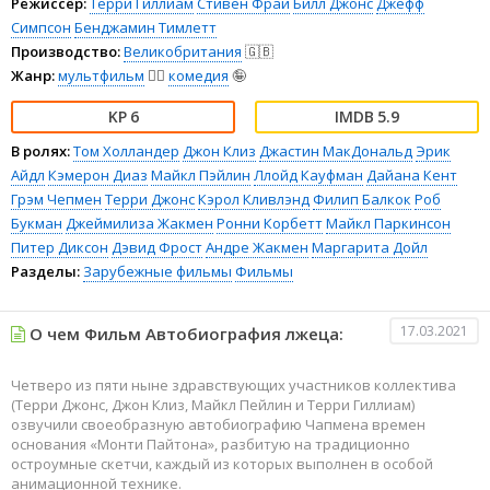
Режиссёр:
Терри Гиллиам
Стивен Фрай
Билл Джонс
Джефф
Симпсон
Бенджамин Тимлетт
Производство:
Великобритания
🇬🇧
Жанр:
мультфильм
🧚‍♀️
комедия
🤪
6
5.9
В ролях:
Том Холландер
Джон Клиз
Джастин МакДональд
Эрик
Айдл
Кэмерон Диаз
Майкл Пэйлин
Ллойд Кауфман
Дайана Кент
Грэм Чепмен
Терри Джонс
Кэрол Кливлэнд
Филип Балкок
Роб
Букман
Джеймилиза Жакмен
Ронни Корбетт
Майкл Паркинсон
Питер Диксон
Дэвид Фрост
Андре Жакмен
Маргарита Дойл
Разделы:
Зарубежные фильмы
Фильмы
17.03.2021
О чем Фильм Автобиография лжеца:
Четверо из пяти ныне здравствующих участников коллектива
(Терри Джонс, Джон Клиз, Майкл Пейлин и Терри Гиллиам)
озвучили своеобразную автобиографию Чапмена времен
основания «Монти Пайтона», разбитую на традиционно
остроумные скетчи, каждый из которых выполнен в особой
анимационной технике.