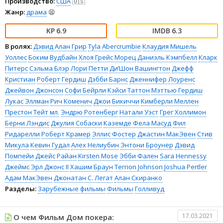
Производство:
США
🇺🇸
Жанр:
драма
😫
6.9
6.3
В ролях:
Дэвид Алан Грир
Tyla Abercrumbie
Клаудия Мишель
Уоллес
Боким Вудбайн
Хлоя Грейс Морец
Даниэль Кэмпбелл
Кларк
Питерс
Сэльма Блэр
Лори Петти
Ди’Шон Вашингтон
Джефф
Кристиан
Роберт Гердиш
Дэбби Барнс
Дженнифер Лоуренс
Джейвон Джонсон
Софи Бейрли
Кэйси Таттон
Мэттью Гердиш
Лукас Эллман
Рич Коменич
Джои Бикиччи
Кимберли Меллен
Престон Тейт мл.
Эндрю Ротенберг
Натали Уэст
Грег Холлимон
Берни Лэндис
Джулия Собаски
Каземде Фела Масуд
Фил
Ридарелли
Роберт Крамер
Эллис Фостер
Джастин МакЭвен
Стив
Микула
Кевин Гудал
Алех Нелиубин
Энтони Броунер
Дэвид
Помпейи
Джейс Райан
Kirsten Mose
Эбби Фален
Sara Hennessy
Джеймс Эрл Джонс II
Хашим Браун
Terrion Johnson
Joshua Pertler
Адам МакЭвен
Джонатан С. Легат
Алан Скиранко
Разделы:
Зарубежные фильмы
Фильмы
Голливуд
17.03.2021
О чем Фильм Дом покера: