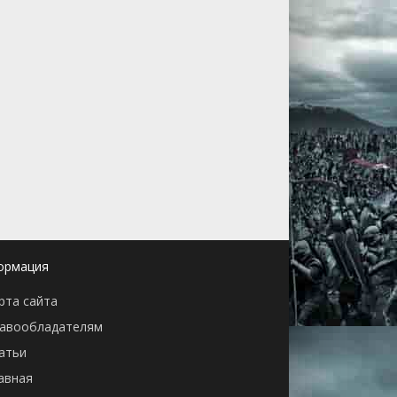
ормация
рта сайта
авообладателям
атьи
авная