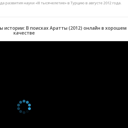
 развития науки «III тысячелетие» в Турцию в августе 2012 года.
истории: В поисках Аратты (2012) онлайн в хорошем
качестве