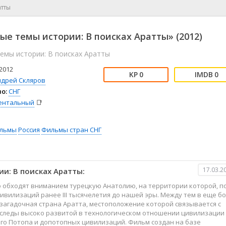
📖 История
🤪 Комедия
атты
🎥 Короткометражка
🔪 Криминал
рама
🎼 Музыка
🧚‍♀️ Мультфильм
ые темы истории: В поисках Аратты» (2012)
л
👨‍💼 Новости
🎒 Приключения
емы истории: В поисках Аратты
ьное тв
👨‍👩‍👧‍👦 Семейный
⚽ Спорт
у
🤯 Триллер
😱 Ужасы
2012
0
0
астика
🤠 Фильм-нуар
🧝‍♂️ Фэнтези
ндрей Скляров
о:
СНГ
ония
ентальный
📑
льмы
Россия
Фильмы стран СНГ
17.03.2
и: В поисках Аратты:
 обходят вниманием турецкую Анатолию, на территории которой, п
ивилизаций ранее III тысячелетия до нашей эры. Между тем в еще б
загадочная страна Аратта, местоположение которой связывается с
 следы высоко развитой в технологическом отношении цивилизации
ого Потопа и допотопных цивилизаций. Фильм создан на базе