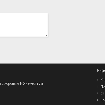
Инф
Ка
ы с хорошим HD качеством.
Пр
Ст
Гл