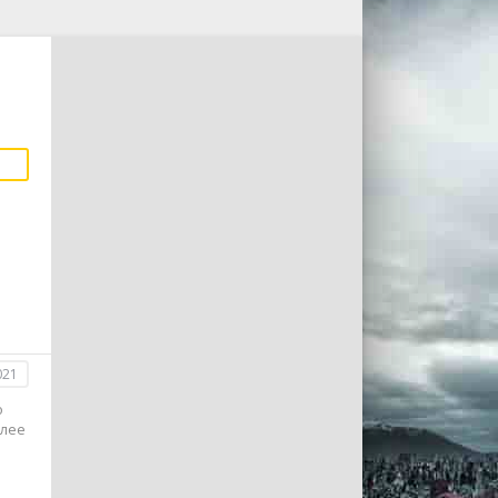
021
о
олее