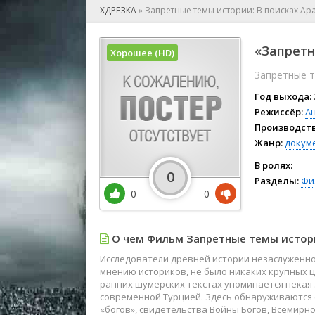
🎲 Игра
ХДРЕЗКА
»
Запретные темы истории: В поисках Ар
🎙 Концерт
👫 Мелод
«Запретн
Хорошее (HD)
🕺 Мюзик
Запретные т
👨‍💻 Реал
🎤 Ток-шо
Год выхода:
🧙‍♀️ Фант
Режиссёр:
А
Производств
🏅 Церем
Жанр:
докум
В ролях:
0
Разделы:
Фи
0
0
О чем Фильм Запретные темы истори
Исследователи древней истории незаслуженно
мнению историков, не было никаких крупных ц
ранних шумерских текстах упоминается некая 
современной Турцией. Здесь обнаруживаются
«богов», свидетельства Войны Богов, Всемирн