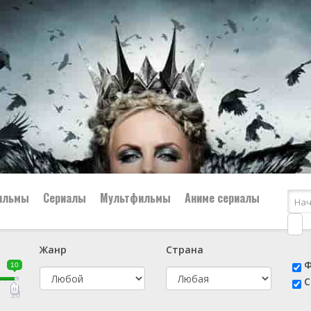
ильмы
Сериалы
Мультфильмы
Аниме сериалы
Жанр
Страна
е
📔 Биография
😎 Боевик
Ф
10
н
👨‍✈️ Военный
🕵️‍♂️ Детектив
С
й
📑 Документальный
😫 Драма
10