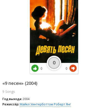
0
0
0
«9 песен» (2004)
9 Songs
Год выхода:
2004
Режиссёр:
Майкл Уинтерботтом
Роберт Янг