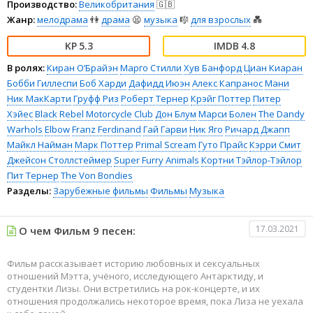
Производство:
Великобритания
🇬🇧
Жанр:
мелодрама
👫
драма
😫
музыка
🎼
для взрослых
💑
5.3
4.8
В ролях:
Киран О’Брайэн
Марго Стилли
Хув Банфорд
Циан Киаран
Бобби Гиллеспи
Боб Харди
Дафидд Июэн
Алекс Капранос
Мани
Ник МакКарти
Груфф Риз
Роберт Тернер
Крэйг Поттер
Питер
Хэйес
Black Rebel Motorcycle Club
Дон Блум
Марси Болен
The Dandy
Warhols
Elbow
Franz Ferdinand
Гай Гарви
Ник Яго
Ричард Джапп
Майкл Найман
Марк Поттер
Primal Scream
Гуто Прайс
Кэрри Смит
Джейсон Столлстеймер
Super Furry Animals
Кортни Тэйлор-Тэйлор
Пит Тернер
The Von Bondies
Разделы:
Зарубежные фильмы
Фильмы
Музыка
17.03.2021
О чем Фильм 9 песен:
Фильм рассказывает историю любовных и сексуальных
отношений Мэтта, учёного, исследующего Антарктиду, и
студентки Лизы. Они встретились на рок-концерте, и их
отношения продолжались некоторое время, пока Лиза не уехала