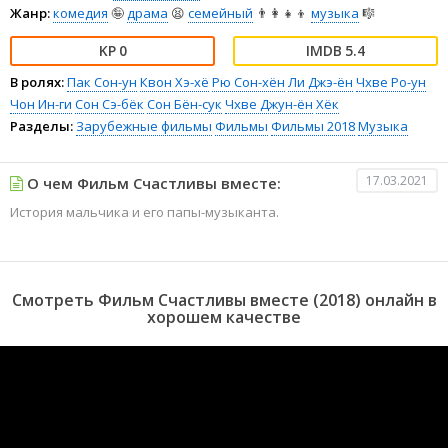
Жанр:
комедия
🤪
драма
😫
семейный
👨‍👩‍👧‍👦
музыка
🎼
0
5.4
В ролях:
Пак Сон-ун
Квон Хэ-хё
Рю Сон-хён
Ли Джэ-ён
Чхве Ро-ун
Чон Ин-ги
Сон Сэ-бёк
Сон Бён-сук
Чхве Джун-ён
Хёк
Разделы:
Зарубежные фильмы
Фильмы
Фильмы 2018
Музыка
17.03.2021
О чем Фильм Счастливы вместе:
История мальчика и его папы-музыканта.
Смотреть Фильм Счастливы вместе (2018) онлайн в
хорошем качестве