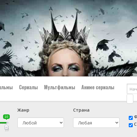
ильмы
Сериалы
Мультфильмы
Аниме сериалы
Жанр
Страна
е
📔 Биография
😎 Боевик
Ф
10
н
👨‍✈️ Военный
🕵️‍♂️ Детектив
С
й
📑 Документальный
😫 Драма
10