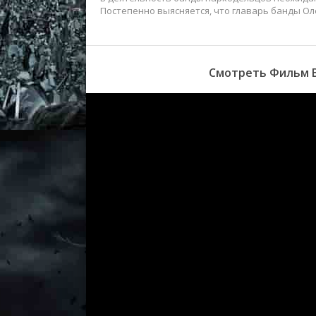
Постепенно выясняется, что главарь банды Ол
Смотреть Фильм В