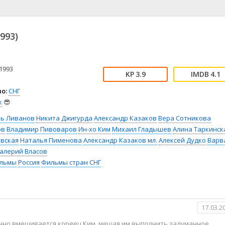
📖 История
🤪 Комедия
🎥 Короткометражка
🔪 Криминал
рама
🎼 Музыка
🧚‍♀️ Мультфильм
993)
л
👨‍💼 Новости
🎒 Приключения
ьное тв
👨‍👩‍👧‍👦 Семейный
⚽ Спорт
у
🤯 Триллер
😱 Ужасы
1993
3.9
4.1
астика
🤠 Фильм-нуар
🧝‍♂️ Фэнтези
о:
СНГ
ония
к
😎
рь Ливанов
Никита Джигурда
Александр Казаков
Вера Сотникова
ов
Владимир Пивоваров
Ин-хо Ким
Михаил Гладышев
Алина Таркинск
овская
Наталья Пименова
Александр Казаков мл.
Алексей Дудко
Варв
алерий Власов
льмы
Россия
Фильмы стран СНГ
17.03.2
нно вмешивается кореец Ким, мешая им выполнить задуманное.