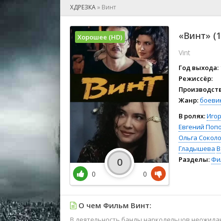
🎲 Игра
ХДРЕЗКА
»
Винт
🎙 Концерт
👫 Мелод
«Винт» (1
Хорошее (HD)
🕺 Мюзик
Vint
👨‍💻 Реал
🎤 Ток-шо
Год выхода:
🧙‍♀️ Фант
Режиссёр:
Производств
🏅 Церем
Жанр:
боеви
В ролях:
Иго
Евгений Поп
Ольга Сокол
Гладышева
В
Разделы:
Фи
0
0
0
О чем Фильм Винт:
В деятельность банды наркодельцов неожида