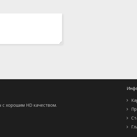
Инф
Ка
ы с хорошим HD качеством.
Пр
Ст
Гл