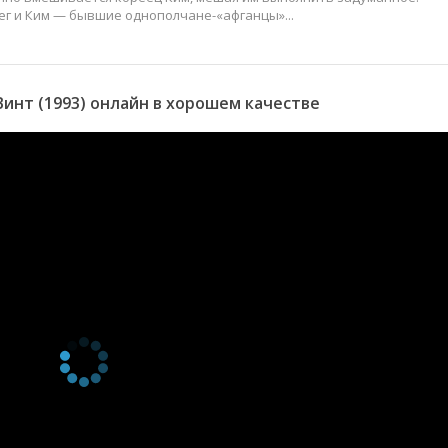
ег и Ким — бывшие однополчане-«афганцы»...
инт (1993) онлайн в хорошем качестве