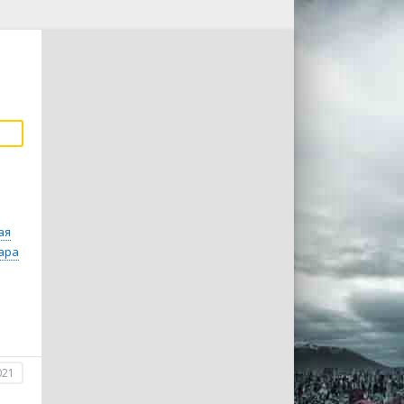
ая
ара
021