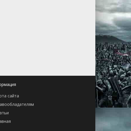
ормация
рта сайта
авообладателям
атьи
авная