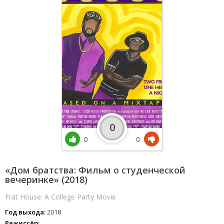
0
0
0
«Дом братства: Фильм о студенческой
вечеринке» (2018)
Frat House: A College Party Movie
Год выхода:
2018
Режиссёр: