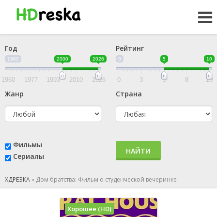
Год
Рейтинг
1960
2000
2026
0
5
10
1960
1977
1993
2010
2026
0
3
5
8
10
Жанр
Страна
Фильмы
НАЙТИ
Сериалы
ХДРЕЗКА
»
Дом братства: Фильм о студенческой вечеринке
Хорошее (HD)