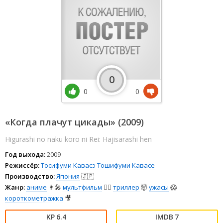
0
0
0
«Когда плачут цикады» (2009)
Higurashi no naku koro ni Rei: Hajisarashi hen
Год выхода:
2009
Режиссёр:
Тосифуми Кавасэ
Тошифуми Кавасе
Производство:
Япония
🇯🇵
Жанр:
аниме
👩‍🎤
мультфильм
🧚‍♀️
триллер
🤯
ужасы
😱
короткометражка
🎥
6.4
7