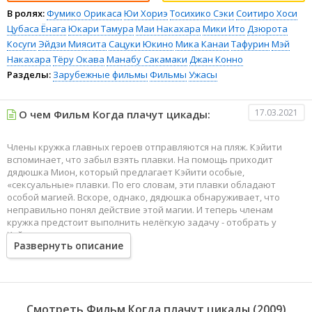
В ролях:
Фумико Орикаса
Юи Хориэ
Тосихико Сэки
Соитиро Хоси
Цубаса Ёнага
Юкари Тамура
Маи Накахара
Мики Ито
Дзюрота
Косуги
Эйдзи Миясита
Сацуки Юкино
Мика Канаи
Тафурин
Мэй
Накахара
Тёру Окава
Манабу Сакамаки
Джан Конно
Разделы:
Зарубежные фильмы
Фильмы
Ужасы
17.03.2021
О чем Фильм Когда плачут цикады:
Члены кружка главных героев отправляются на пляж. Кэйити
вспоминает, что забыл взять плавки. На помощь приходит
дядюшка Мион, который предлагает Кэйити особые,
«сексуальные» плавки. По его словам, эти плавки обладают
особой магией. Вскоре, однако, дядюшка обнаруживает, что
неправильно понял действие этой магии. И теперь членам
кружка предстоит выполнить нелёгкую задачу - отобрать у
Кэйити его плавки...
Развернуть описание
Смотреть Фильм Когда плачут цикады (2009)