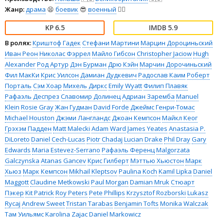
Жанр:
драма
😫
боевик
😎
военный
👨‍✈️
6.5
5.9
В ролях:
Криштоф Гадек
Стефани Мартини
Марцин Дороциньский
Иван Реон
Николас Фэррел
Майло Гибсон
Christopher Jaciow
Hugh
Alexander
Род Артур
Дэн Бурман
Дрю Кэйн
Марчин Дорочиньский
Фил МакКи
Крис Уилсон
Дамиан Дудкевич
Радослав Каим
Роберт
Порталь
Сэм Хоар
Михель Диркс
Emily Wyatt
Филип Плавяк
Рафаэль Деспрез
Славомир Долинец
Адриан Заремба
Manuel
Klein
Rosie Gray
Жан Гудман
David Forde
Джеймс Генри-Томас
Michael Houston
Джэми Лангландс
Джоан Кемпсон
Майкл Кеог
Грэхэм Падден
Matt Malecki
Adam Ward
James Yeates
Anastasia P.
DiLoreto
Daniel Cech-Lucas
Piotr Chadaj
Lucian Drake
Phil Dray
Gary
Edwards
Maria Estevez-Serrano
Рафаэль Ференц
Malgorzata
Galczynska
Atanas Gancev
Крис Гилберт
Мэттью Хьюстон
Марк
Хьюз
Марк Кемпсон
Mikhail Kleptsov
Paulina Koch
Kamil Lipka
Daniel
Maggott
Claudine Metkowski
Paul Morgan
Damian Mruk
Стюарт
Пэкер
Kit Patrick
Roy Peters
Pete Phillips
Krzysztof Rozborski
Lukasz
Rycaj
Andrew Sweet
Tristan Tarabas
Benjamin Tofts
Monika Walczak
Там Уильямс
Karolina Zajac
Daniel Markowicz