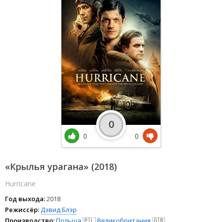
0
0
0
«Крылья урагана» (2018)
Hurricane
Год выхода:
2018
Режиссёр:
Дэвид Блэр
Производство:
Польша
🇵🇱
Великобритания
🇬🇧