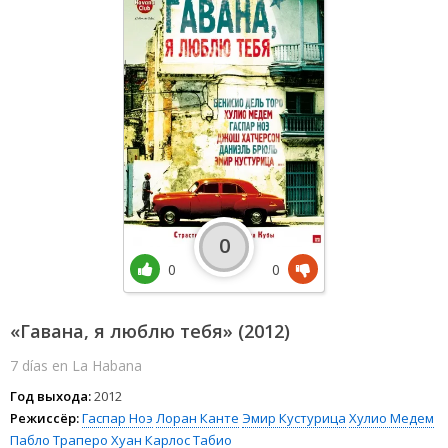
0
0
0
«Гавана, я люблю тебя» (2012)
7 días en La Habana
Год выхода:
2012
Режиссёр:
Гаспар Ноэ
Лоран Канте
Эмир Кустурица
Хулио Медем
Пабло Траперо
Хуан Карлос Табио