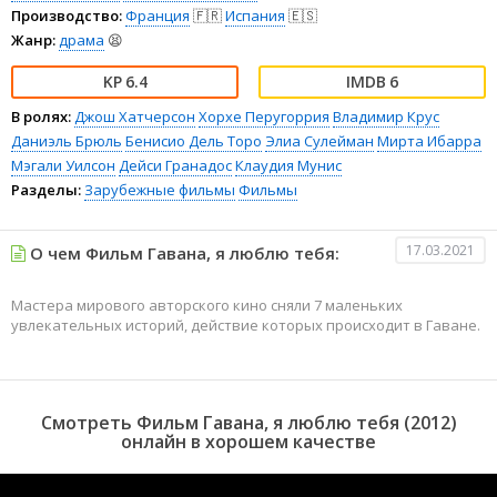
Производство:
Франция
🇫🇷
Испания
🇪🇸
Жанр:
драма
😫
6.4
6
В ролях:
Джош Хатчерсон
Хорхе Перугоррия
Владимир Крус
Даниэль Брюль
Бенисио Дель Торо
Элиа Сулейман
Мирта Ибарра
Мэгали Уилсон
Дейси Гранадос
Клаудия Мунис
Разделы:
Зарубежные фильмы
Фильмы
17.03.2021
О чем Фильм Гавана, я люблю тебя:
Мастера мирового авторского кино сняли 7 маленьких
увлекательных историй, действие которых происходит в Гаване.
Смотреть Фильм Гавана, я люблю тебя (2012)
онлайн в хорошем качестве