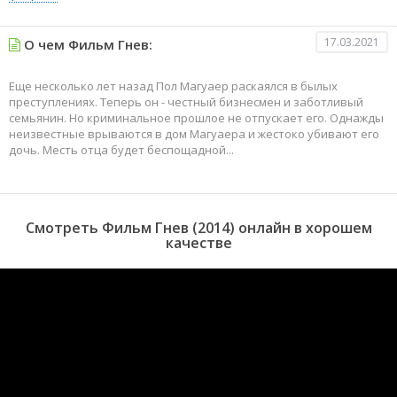
17.03.2021
О чем Фильм Гнев:
Еще несколько лет назад Пол Магуаер раскаялся в былых
преступлениях. Теперь он - честный бизнесмен и заботливый
семьянин. Но криминальное прошлое не отпускает его. Однажды
неизвестные врываются в дом Магуаера и жестоко убивают его
дочь. Месть отца будет беспощадной...
Смотреть Фильм Гнев (2014) онлайн в хорошем
качестве