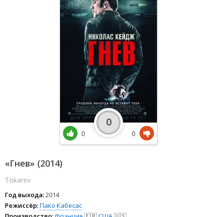
0
0
0
«Гнев» (2014)
Tokarev
Год выхода:
2014
Режиссёр:
Пако Кабесас
Производство:
Франция
🇫🇷
США
🇺🇸