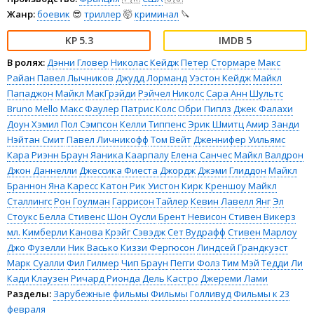
Жанр:
боевик
😎
триллер
🤯
криминал
🔪
5.3
5
В ролях:
Дэнни Гловер
Николас Кейдж
Петер Стормаре
Макс
Райан
Павел Лычников
Джудд Лорманд
Уэстон Кейдж
Майкл
Пападжон
Майкл МакГрэйди
Рэйчел Николс
Сара Анн Шультс
Bruno Mello
Макс Фаулер
Патрис Колс
Обри Пиплз
Джек Фалахи
Доун Хэмил
Пол Сэмпсон
Келли Типпенс
Эрик Шмитц
Амир Занди
Нэйтан Смит
Павел Личникофф
Том Вейт
Дженнифер Уильямс
Кара Риэнн Браун
Яаника Каарпалу
Елена Санчес
Майкл Валдрон
Джон Даннелли
Джессика Фиеста Джордж
Джэми Глиддон
Майкл
Браннон
Яна Каресс Катон
Рик Уистон
Кирк Креншоу
Майкл
Сталлингс
Рон Гоулман
Гаррисон Тайлер
Кевин Лавелл Янг
Эл
Стоукс
Белла Стивенс
Шон Оусли
Брент Невисон
Стивен Викерз
мл.
Кимберли Канова
Крэйг Сэвэдж
Сет Вудрафф
Стивен Марлоу
Джо Фузелли
Ник Васько
Киззи Фергюсон
Линдсей Грандкуэст
Марк Суалли
Фил Гилмер
Чип Браун
Пегги Фолз
Тим Мэй
Тедди Ли
Кади Клаузен
Ричард Рионда Дель Кастро
Джереми Лами
Разделы:
Зарубежные фильмы
Фильмы
Голливуд
Фильмы к 23
февраля