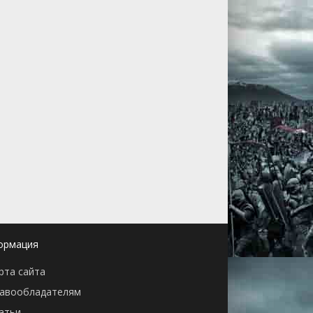
ормация
рта сайта
авообладателям
атьи