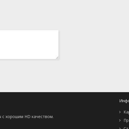
Инф
Ка
ы с хорошим HD качеством.
Пр
Ст