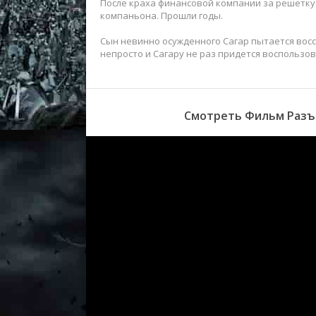
После краха финансовой компании за решетку 
компаньона. Прошли годы.
Сын невинно осужденного Сагар пытается восс
непросто и Сагару не раз придется воспользо
Смотреть Фильм Разъя