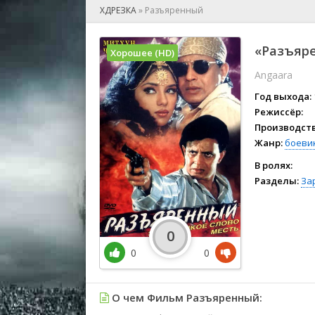
🎲 Игра
ХДРЕЗКА
»
Разъяренный
🎙 Концерт
👫 Мелод
«Разъяре
Хорошее (HD)
🕺 Мюзик
Angaara
👨‍💻 Реал
🎤 Ток-шо
Год выхода:
🧙‍♀️ Фант
Режиссёр:
Производств
🏅 Церем
Жанр:
боеви
В ролях:
Разделы:
За
0
0
0
О чем Фильм Разъяренный: