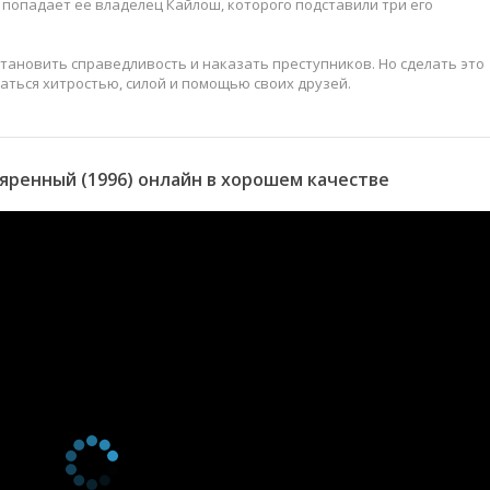
попадает ее владелец Кайлош, которого подставили три его
тановить справедливость и наказать преступников. Но сделать это
ваться хитростью, силой и помощью своих друзей.
ренный (1996) онлайн в хорошем качестве