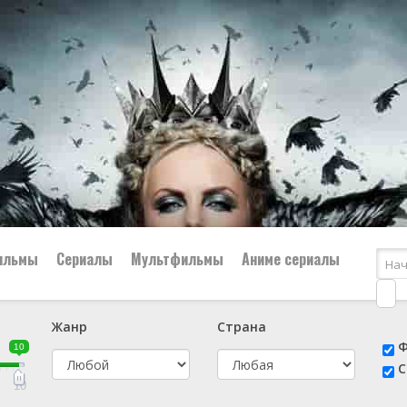
ильмы
Сериалы
Мультфильмы
Аниме сериалы
Жанр
Страна
е
📔 Биография
😎 Боевик
Ф
10
н
👨‍✈️ Военный
🕵️‍♂️ Детектив
С
й
📑 Документальный
😫 Драма
10