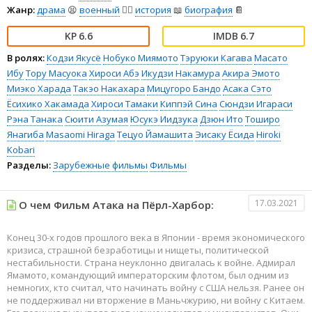
Жанр:
драма
😫
военный
👨‍✈️
история
📖
биография
📔
6.6
6.7
В ролях:
Кодзи Якусё
Нобуко Миямото
Тэруюки Кагава
Масато
Ибу
Тору Масуока
Хироси Абэ
Икудзи Накамура
Акира Эмото
Миэко Харада
Такэо Накахара
Мицугоро Бандо
Асака Сэто
Ёсихико Хакамада
Хироси Тамаки
Киппэй Сина
Сюндзи Игараси
Рэна Танака
Сюити Азумая
Юсукэ Иидзука
Дзюн Ито
Тоширо
Янагиба
Masaomi Hiraga
Тецуо Йамашита
Эисаку Ёсида
Hiroki
Kobari
Разделы:
Зарубежные фильмы
Фильмы
17.03.2021
О чем Фильм Атака на Пёрл-Харбор:
Конец 30-х годов прошлого века в Японии - время экономического
кризиса, страшной безработицы и нищеты, политической
нестабильности. Страна неуклонно двигалась к войне. Адмирал
Ямамото, командующий императорским флотом, был одним из
немногих, кто считал, что начинать войну с США нельзя. Ранее он
не поддерживал ни вторжение в Маньчжурию, ни войну с Китаем.