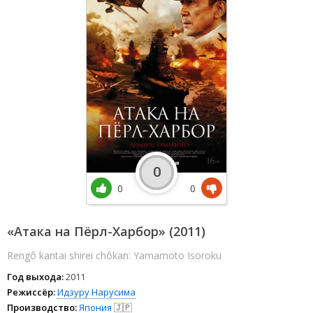
0
0
0
«Атака на Пёрл-Харбор» (2011)
Rengô kantai shirei chôkan: Yamamoto Isoroku
Год выхода:
2011
Режиссёр:
Идзуру Нарусима
Производство:
Япония
🇯🇵