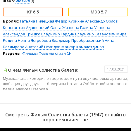
Жанр:
мюзикл
🕺
6.5
5.7
В ролях:
Татьяна Пилецкая
Федор Курихин
Александр Орлов
Константин Адашевский
Ольга Жизнева
Галина Уланова
Александра Тришко
Владимир Гардин
Владимир Казанович
Мира
Редина
Нонна Ястребова
Владимир Преображенский
Нина
Болдырева
Анатолий Нелидов
Мансур Камалетдинов
Разделы:
Фильмы
Фильмы стран СНГ
17.03.2021
О чем Фильм Солистка балета:
Музыкальная комедия о творческом пути двух молодых артистах,
любящих друг друга, — балерины Наташи Субботиной и оперного
певца Алексея Озерова.
Смотреть Фильм Солистка балета (1947) онлайн в
хорошем качестве