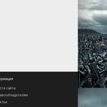
ормация
рта сайта
авообладателям
атьи