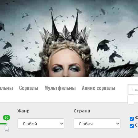
ильмы
Сериалы
Мультфильмы
Аниме сериалы
Жанр
Страна
е
📔 Биография
😎 Боевик
Ф
10
н
👨‍✈️ Военный
🕵️‍♂️ Детектив
С
й
📑 Документальный
😫 Драма
10