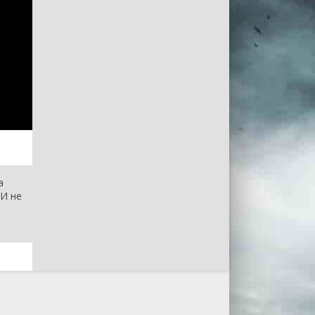
а
 И не