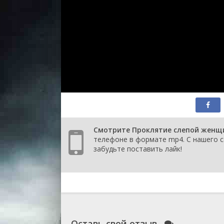
Смотрите Проклятие слепой женщи
телефоне в формате mp4. С нашего с
забудьте поставить лайк!
Оставь свой отзыв