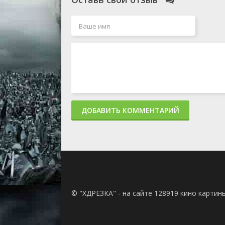
ДОБАВИТЬ КОММЕНТАРИЙ
© "ХДРЕЗКА" - на сайте 128919 кино картин