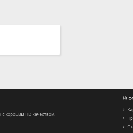
Инф
Ка
ы с хорошим HD качеством.
Пр
Ст