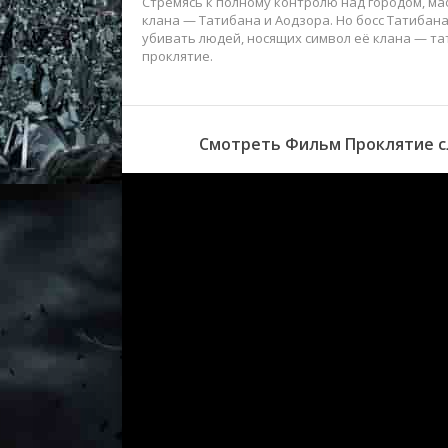
Стремясь к полному контролю над городом, ма
клана — Татибана и Аодзора. Но босс Татибана
убивать людей, носящих символ её клана — та
проклятие.
Смотреть Фильм Проклятие с