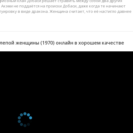
фиозный клан Добаси решает стравить между собой два других
 Акэми не поддаётся на происки Добаси, даже когда те начинают
туировку в виде дракона. Женщина считает, что её настигло давнее
лепой женщины (1970) онлайн в хорошем качестве