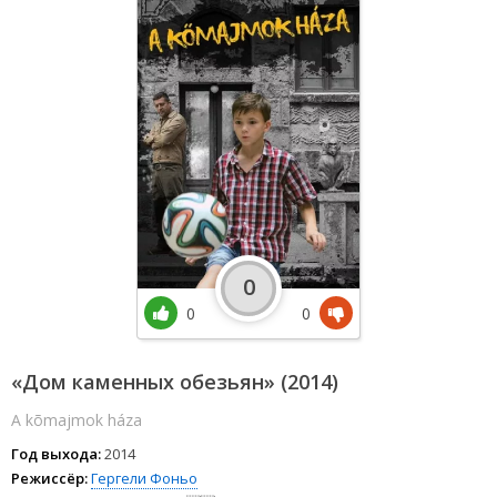
0
0
0
«Дом каменных обезьян» (2014)
A kõmajmok háza
Год выхода:
2014
Режиссёр:
Гергели Фоньо