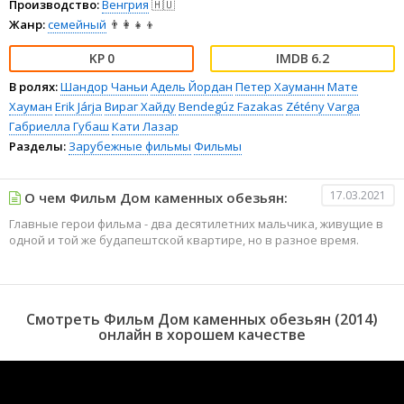
Производство:
Венгрия
🇭🇺
Жанр:
семейный
👨‍👩‍👧‍👦
0
6.2
В ролях:
Шандор Чаньи
Адель Йордан
Петер Хауманн
Мате
Хауман
Erik Járja
Вираг Хайду
Bendegúz Fazakas
Zétény Varga
Габриелла Губаш
Кати Лазар
Разделы:
Зарубежные фильмы
Фильмы
17.03.2021
О чем Фильм Дом каменных обезьян:
Главные герои фильма - два десятилетних мальчика, живущие в
одной и той же будапештской квартире, но в разное время.
Смотреть Фильм Дом каменных обезьян (2014)
онлайн в хорошем качестве