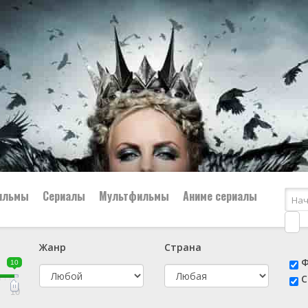
ильмы
Сериалы
Мультфильмы
Аниме сериалы
Жанр
Страна
е
📔 Биография
😎 Боевик
Ф
10
н
👨‍✈️ Военный
🕵️‍♂️ Детектив
С
й
📑 Документальный
😫 Драма
10