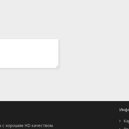
Инф
Ка
ы с хорошим HD качеством.