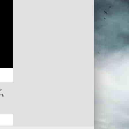
 в
ить