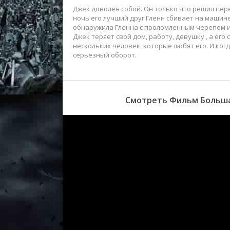
Джек доволен собой. Он только что решил перес
ночь его лучший друг Гленн сбивает на машин
обнаружила Гленна с проломленным черепом и 
Джек теряет свой дом, работу, девушку , а его
нескольких человек, которые любят его. И ког
серьезный оборот.
Смотреть Фильм Большая