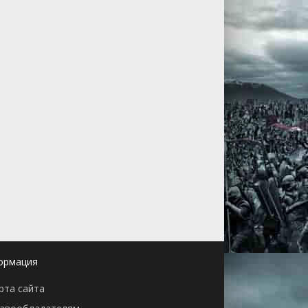
ормация
рта сайта