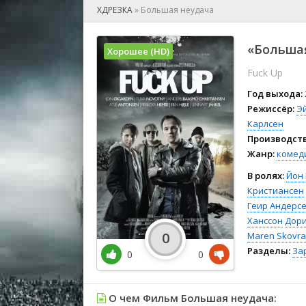
🎲 Игра
ХДРЕЗКА
»
Большая неудача
🎙 Концерт
👫 Мелод
«Большая
Хорошее (HD)
🕺 Мюзик
Fuck Up
👨‍💻 Реал
🎤 Ток-шо
Год выхода:
🧙‍♀️ Фант
Режиссёр:
Э
Карлсен
🏅 Церем
Производств
Жанр:
комед
В ролях:
Йон
Кристиансен
Геир Андерс
Ханссон
Дори
0
Maren Skovr
Разделы:
За
0
0
О чем Фильм Большая неудача: