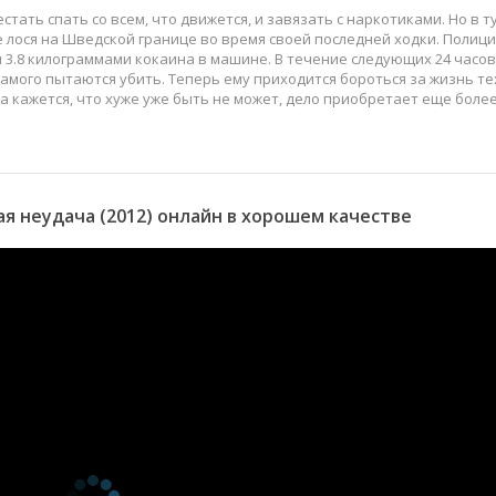
тать спать со всем, что движется, и завязать с наркотиками. Но в т
е лося на Шведской границе во время своей последней ходки. Полиц
3.8 килограммами кокаина в машине. В течение следующих 24 часов
 самого пытаются убить. Теперь ему приходится бороться за жизнь те
да кажется, что хуже уже быть не может, дело приобретает еще боле
 неудача (2012) онлайн в хорошем качестве