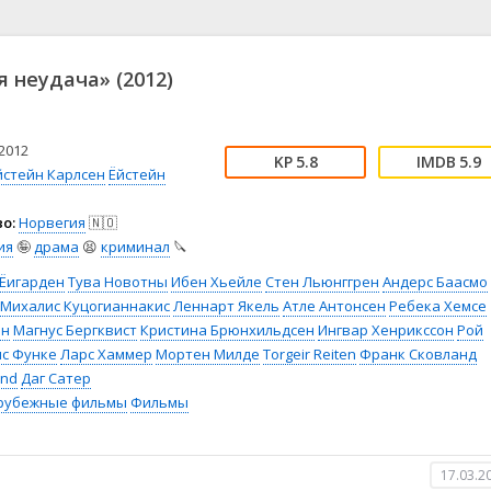
📖 История
🤪 Комедия
🎥 Короткометражка
🔪 Криминал
рама
🎼 Музыка
🧚‍♀️ Мультфильм
 неудача» (2012)
л
👨‍💼 Новости
🎒 Приключения
ьное тв
👨‍👩‍👧‍👦 Семейный
⚽ Спорт
у
🤯 Триллер
😱 Ужасы
2012
5.8
5.9
астика
🤠 Фильм-нуар
🧝‍♂️ Фэнтези
йстейн Карлсен
Ёйстейн
ония
о:
Норвегия
🇳🇴
ия
🤪
драма
😫
криминал
🔪
 Ёигарден
Тува Новотны
Ибен Хьейле
Стен Льюнггрен
Андерс Баасмо
Михалис Куцогианнакис
Леннарт Якель
Атле Антонсен
Ребека Хемсе
ен
Магнус Бергквист
Кристина Брюнхильдсен
Ингвар Хенрикссон
Рой
с Функе
Ларс Хаммер
Мортен Милде
Torgeir Reiten
Франк Сковланд
and
Даг Сатер
рубежные фильмы
Фильмы
17.03.2