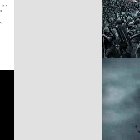
у же
ия
х
е