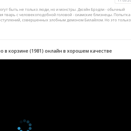
17.03.2
огут быть не только люди, но и монстры. Дюэйн Брэдли - обычный
ая тварь с человекоподобной головой - сиамские близнецы. Попытка
ступлений, совершенных злобным демоном Билайлом. Но это только
 в корзине (1981) онлайн в хорошем качестве