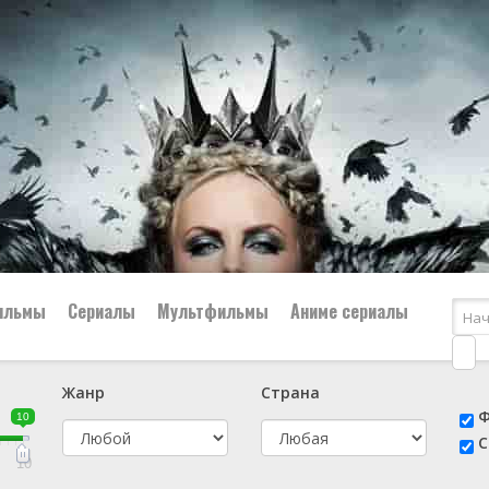
ильмы
Сериалы
Мультфильмы
Аниме сериалы
Жанр
Страна
е
📔 Биография
😎 Боевик
Ф
10
н
👨‍✈️ Военный
🕵️‍♂️ Детектив
С
й
📑 Документальный
😫 Драма
10