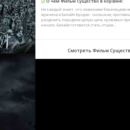
О чем Фильм Существо в корзине:
Не каждый знает, что сиамскими близнецами м
мужчина и Билайл Брэдли - скользкая, противн
разделить породила целую цепь кровавых пре
начало. Билайл готовится стать отцом...
Смотреть Фильм Существо