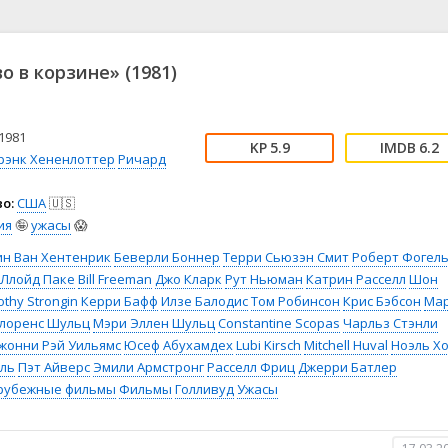
📖 История
🤪 Комедия
🎥 Короткометражка
🔪 Криминал
рама
🎼 Музыка
🧚‍♀️ Мультфильм
о в корзине» (1981)
л
👨‍💼 Новости
🎒 Приключения
ьное тв
👨‍👩‍👧‍👦 Семейный
⚽ Спорт
у
🤯 Триллер
😱 Ужасы
1981
5.9
6.2
астика
🤠 Фильм-нуар
🧝‍♂️ Фэнтези
рэнк Хененлоттер
Ричард
ония
о:
США
🇺🇸
ия
🤪
ужасы
😱
ин Ван Хентенрик
Беверли Боннер
Терри Сьюзэн Смит
Роберт Фогел
Ллойд Паке
Bill Freeman
Джо Кларк
Рут Ньюман
Катрин Расселл
Шон
othy Strongin
Керри Бафф
Илзе Балодис
Том Робинсон
Крис Бэбсон
Ма
лоренс Шульц
Мэри Эллен Шульц
Constantine Scopas
Чарльз Стэнли
жонни Рэй Уильямс
Юсеф Абухамдех
Lubi Kirsch
Mitchell Huval
Ноэль Х
ль
Пэт Айверс
Эмили Армстронг
Расселл Фриц
Джерри Батлер
рубежные фильмы
Фильмы
Голливуд
Ужасы