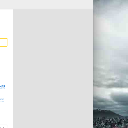
ь
рия
олл