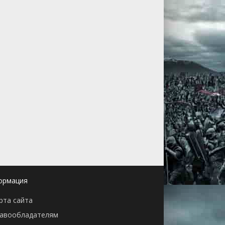
ормация
рта сайта
авообладателям