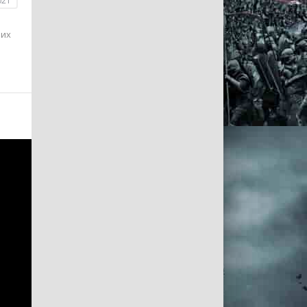
021
 их