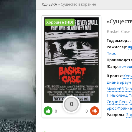
🎲 Игра
ХДРЕЗКА
»
Существо в корзине
🎙 Концерт
👫 Мелод
«Существ
Хорошее (HD)
🕺 Мюзик
Basket Case
👨‍💻 Реал
🎤 Ток-шо
Год выхода:
🧙‍♀️ Фант
Режиссёр:
Ф
Пирс
🏅 Церем
Производств
Жанр:
комед
В ролях:
Кев
Диана Браун
МакКейб
Dor
Т. Ньюлэнд
Ф
Сидни Бест
Д
0
Брюс Франке
0
0
Разделы:
За