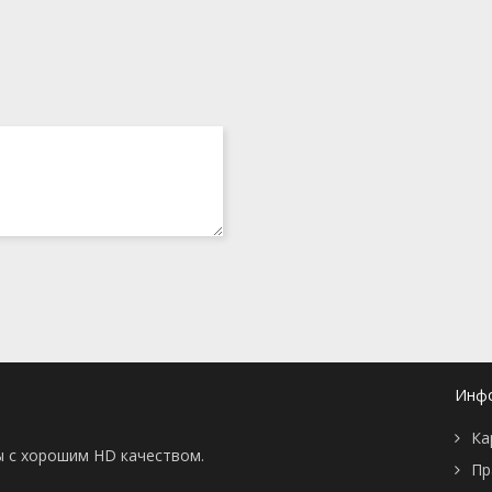
Инф
Ка
ы с хорошим HD качеством.
Пр