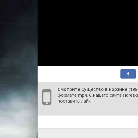
Смотрите Существо в корзине (198
формате mp4. С нашего сайта Hdrezka
поставить лайк!