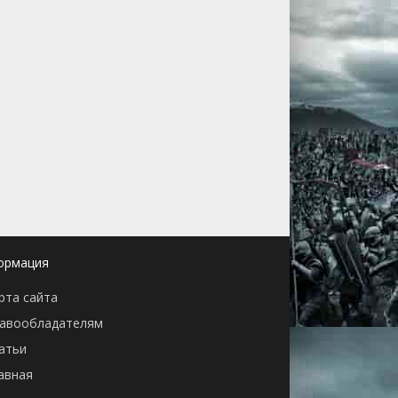
ормация
рта сайта
авообладателям
атьи
авная