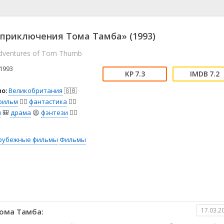
📖 История
🤪 Комедия
🎥 Короткометражка
🔪 Криминал
рама
🎼 Музыка
🧚‍♀️ Мультфильм
приключения Тома Тамба» (1993)
л
👨‍💼 Новости
🎒 Приключения
Adventures of Tom Thumb
ьное тв
👨‍👩‍👧‍👦 Семейный
⚽ Спорт
у
🤯 Триллер
😱 Ужасы
1993
7.3
7.2
астика
🤠 Фильм-нуар
🧝‍♂️ Фэнтези
о:
Великобритания
🇬🇧
ония
фильм
🧚‍♀️
фантастика
🧙‍♀️
я
🎒
драма
😫
фэнтези
🧝‍♂️
рубежные фильмы
Фильмы
17.03.2
ома Тамба: