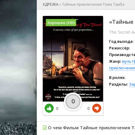
🎲 Игра
ХДРЕЗКА
»
Тайные приключения Тома Тамба
🎙 Концерт
👫 Мелод
«Тайные 
Хорошее (HD)
🕺 Мюзик
The Secret 
👨‍💻 Реал
🎤 Ток-шо
Год выхода:
🧙‍♀️ Фант
Режиссёр:
Производств
🏅 Церем
Жанр:
мульт
приключени
В ролях:
Разделы:
За
0
0
0
О чем Фильм Тайные приключения Т