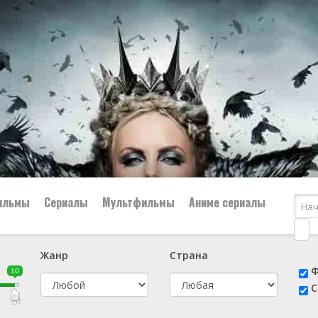
ильмы
Сериалы
Мультфильмы
Аниме сериалы
Жанр
Страна
е
📔 Биография
😎 Боевик
Ф
10
н
👨‍✈️ Военный
🕵️‍♂️ Детектив
С
й
📑 Документальный
😫 Драма
10