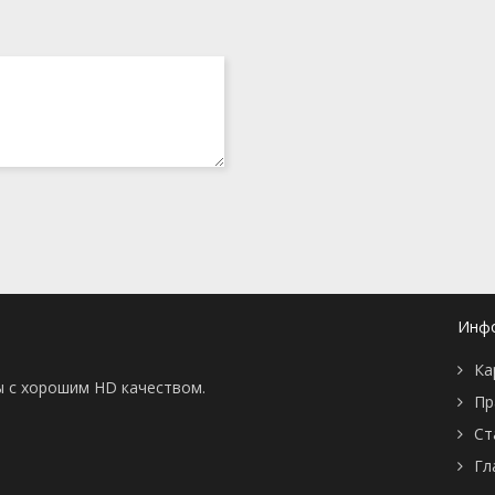
Инф
Ка
ы с хорошим HD качеством.
Пр
Ст
Гл