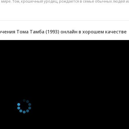
 мире. Том, крошечный уродец, рождается в семье обычных людей и
ения Тома Тамба (1993) онлайн в хорошем качестве