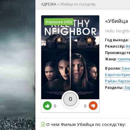
🎲 Игра
ХДРЕЗКА
»
Убийца по соседству
🎙 Концерт
👫 Мелод
«Убийца 
Хорошее (HD)
🕺 Мюзик
Hello Neighb
👨‍💻 Реал
🎤 Ток-шо
Год выхода:
🧙‍♀️ Фант
Режиссёр:
B
Производств
🏅 Церем
Жанр:
трилл
В ролях:
Хан
Карлтон
Крис
Райан Ларсо
Разделы:
За
0
0
0
О чем Фильм Убийца по соседству: