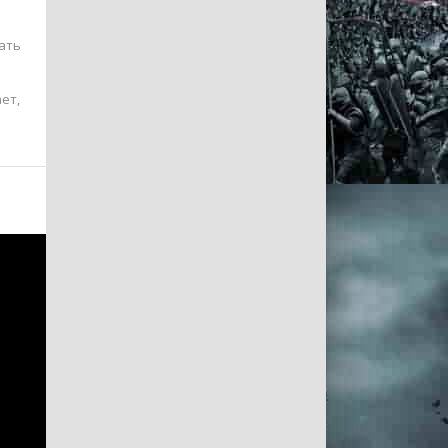
ать
ет,