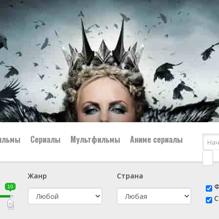
ильмы
Сериалы
Мультфильмы
Аниме сериалы
Жанр
Страна
е
📔 Биография
😎 Боевик
Ф
10
н
👨‍✈️ Военный
🕵️‍♂️ Детектив
С
й
📑 Документальный
😫 Драма
10