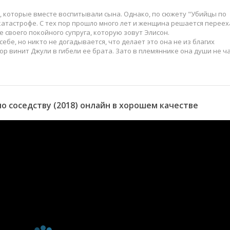
 которые вместе воспитывали сына. Однако, по сюжету "Убийцы по
катастрофе. С тех пор прошло много лет и женщина решается переех
е своего покойного супруга, которую зовут Элисон.
ебе, но никто не догадывается, что делает это она не из благих
пор винит Джули в гибели ее брата. Зато в племяннике она души не ча
 соседству (2018) онлайн в хорошем качестве