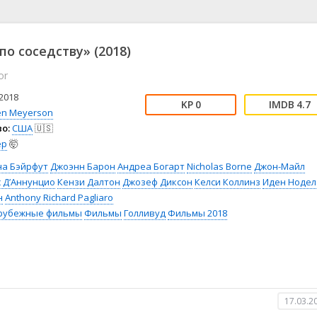
📖 История
🤪 Комедия
🎥 Короткометражка
🔪 Криминал
рама
🎼 Музыка
🧚‍♀️ Мультфильм
по соседству» (2018)
л
👨‍💼 Новости
🎒 Приключения
or
ьное тв
👨‍👩‍👧‍👦 Семейный
⚽ Спорт
у
🤯 Триллер
😱 Ужасы
2018
0
4.7
астика
🤠 Фильм-нуар
🧝‍♂️ Фэнтези
en Meyerson
о:
США
🇺🇸
ония
ер
🤯
на Бэйрфут
Джоэнн Барон
Андреа Богарт
Nicholas Borne
Джон-Майл
 Д’Аннунцио
Кензи Далтон
Джозеф Диксон
Келси Коллинз
Иден Нодел
н
Anthony Richard Pagliaro
рубежные фильмы
Фильмы
Голливуд
Фильмы 2018
17.03.2