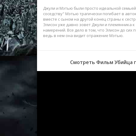
Джули и Мэтью были просто идеальной семьей,
соседству" Мэтью трагически погибает в авто
вместе с сыном на другой конец страны к сестр
Элисон уже давно зовет Джули и племянника к с
намерений. Все дело в том, что Элисон до сих 
ведь в нем она видит отражение Мэтью.
Смотреть Фильм Убийца по