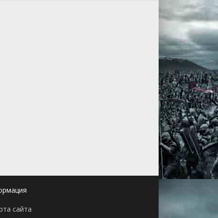
ормация
рта сайта