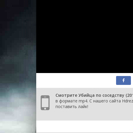
Смотрите Убийца по соседству (20
в формате mp4. С нашего сайта Hdrez
поставить лайк!