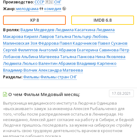
Производство:
СССР
🇷🇺
СНГ
Жанр:
мелодрама
👫
комедия
🤪
8
6.8
В ролях:
Вадим Медведев
Людмила Касаткина
Людмила
Макарова
Кирилл Лавров
Татьяна Пельтцер
Любовь
Малиновская
Зоя Фёдорова
Павел Кадочников
Павел Суханов
Сергей Филиппов
Анатолий Абрамов
Екатерина Савинова
Пётр
Лобанов
Альбина Матвеева
Татьяна Панкова
Нина Яковлева
Людмила Люлько
Валентин Абрамов
Владимир Карпенко
Владимир Волчик
Александра Матвеева
Разделы:
Фильмы
Фильмы стран СНГ
17.03.2021
О чем Фильм Медовый месяц:
Выпускница медицинского института Людочка Одинцова
«выскакивает» замуж за инженера Алексея Рыбальченко для
того, чтобы после распределения остаться в Ленинграде. Но
неожиданно, Алексей дает согласие на работу в Сибири, и бедной
Людочке пришлось последовать за мужем на сибирскую стройку
и начать свою трудовую деятельность врачом в крохотном
медпункте рабочего поселка…