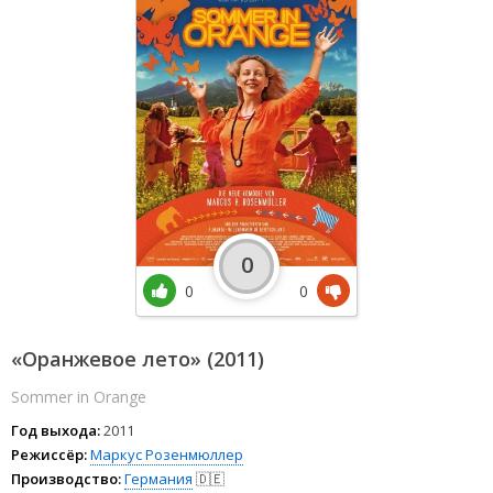
0
0
0
«Оранжевое лето» (2011)
Sommer in Orange
Год выхода:
2011
Режиссёр:
Маркус Розенмюллер
Производство:
Германия
🇩🇪