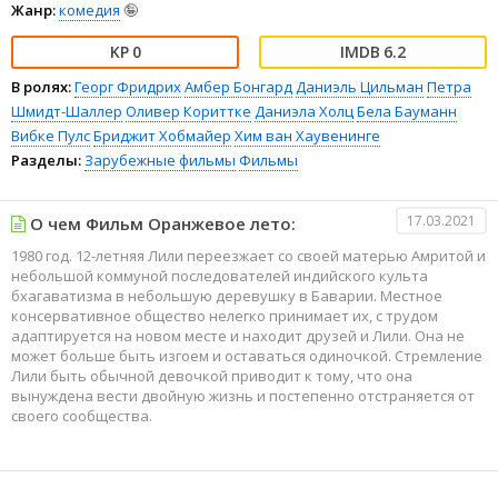
Жанр:
комедия
🤪
0
6.2
В ролях:
Георг Фридрих
Амбер Бонгард
Даниэль Цильман
Петра
Шмидт-Шаллер
Оливер Кориттке
Даниэла Холц
Бела Бауманн
Вибке Пулс
Бриджит Хобмайер
Хим ван Хаувенинге
Разделы:
Зарубежные фильмы
Фильмы
17.03.2021
О чем Фильм Оранжевое лето:
1980 год. 12-летняя Лили переезжает со своей матерью Амритой и
небольшой коммуной последователей индийского культа
бхагаватизма в небольшую деревушку в Баварии. Местное
консервативное общество нелегко принимает их, с трудом
адаптируется на новом месте и находит друзей и Лили. Она не
может больше быть изгоем и оставаться одиночкой. Стремление
Лили быть обычной девочкой приводит к тому, что она
вынуждена вести двойную жизнь и постепенно отстраняется от
своего сообщества.