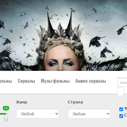
ильмы
Сериалы
Мультфильмы
Аниме сериалы
Жанр
Страна
е
📔 Биография
😎 Боевик
Ф
10
н
👨‍✈️ Военный
🕵️‍♂️ Детектив
С
й
📑 Документальный
😫 Драма
10