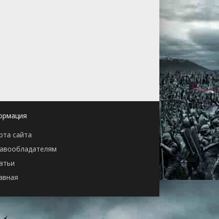
ормация
рта сайта
авообладателям
атьи
авная