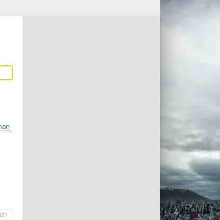
han
021