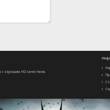
Инф
Ка
ы с хорошим HD качеством.
Пр
Ст
Гл