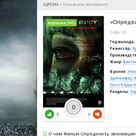
🎲 Игра
ХДРЕЗКА
»
Определить звонившего
🎙 Концерт
👫 Мелод
«Определ
Хорошее (HD)
🕺 Мюзик
Caller ID
👨‍💻 Реал
🎤 Ток-шо
Год выхода:
🧙‍♀️ Фант
Режиссёр:
Э
Производств
🏅 Церем
Жанр:
фанта
В ролях:
Элис
Дженнифер 
Gersi
Кэрри 
Разделы:
За
0
0
0
О чем Фильм Определить звонившег